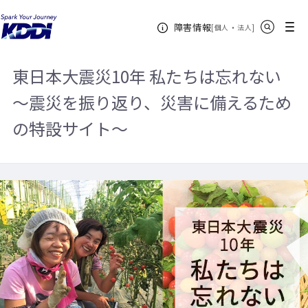
KDDIホーム
企業情報
サステナビリティ
東日本大震災10年 私
サイト内検索
メニュー
障害情報
たちは忘れない～震災を振り返り、災害に備えるための特設サイト～
[
・
新規ウィンドウ
]
個人
法人
東日本大震災10年 私たちは忘れない
～震災を振り返り、災害に備えるため
の特設サイト～