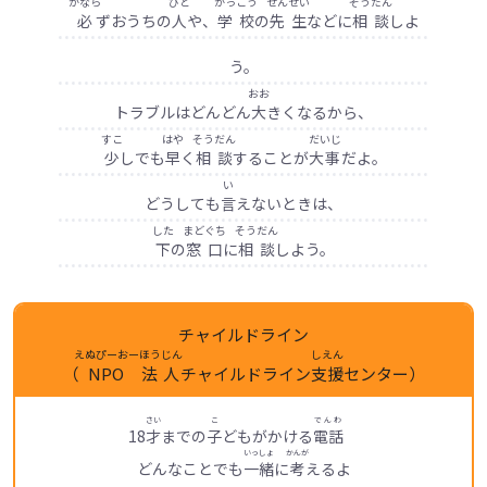
かなら
ひと
がっこう
せんせい
そうだん
必
ずおうちの
人
や、
学校
の
先生
などに
相談
しよ
う。
おお
トラブルはどんどん
大
きくなるから、
すこ
はや
そうだん
だいじ
少
しでも
早
く
相談
することが
大事
だよ。
い
どうしても
言
えないときは、
した
まどぐち
そうだん
下
の
窓口
に
相談
しよう。
チャイルドライン
えぬぴーおー
ほうじん
しえん
（
NPO
法人
チャイルドライン
支援
センター）
さい
こ
でんわ
18
才
までの
子
どもがかける
電話
いっしょ
かんが
どんなことでも
一緒
に
考
えるよ