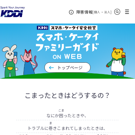
KDDIホーム
企業情報
サステナビリティ
スマホ・ケータイフ
サイト内検索
メニュー
障害情報
[
・
新規ウィンドウ
]
個人
法人
ァミリーガイド on WEB
こまったときはどうする？
トップページ
こまったときはどうするの？
こま
なにか
困
ったときや、
ま
トラブルに
巻
きこまれてしまったときは、