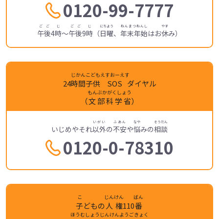
0120-99-7777
ごご
じ
ごご
じ
にちよう
ねんまつねんし
やす
午後
4
時
～
午後
9
時
（
日曜
、
年末年始
はお
休
み）
じかん
こども
えすおーえす
24
時間
子供
SOS
ダイヤル
もんぶかがくしょう
（
文部科学省
）
いがい
ふあん
なや
そうだん
いじめやそれ
以外
の
不安
や
悩
みの
相談
0120-0-78310
こ
じんけん
ばん
子
どもの
人権
110
番
ほうむしょうじんけんようごきょく