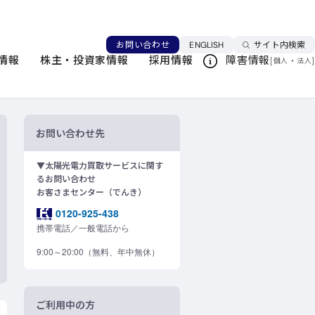
言語を切り替える
お問い合わせ
ENGLISH
サイト内検索
情報
株主・投資家情報
採用情報
障害情報
[
・
]
このページを印刷する
個人
法人
お問い合わせ先
▼太陽光電力買取サービスに関す
るお問い合わせ
お客さまセンター（でんき）
0120-925-438
携帯電話／一般電話から
9:00～20:00（無料、年中無休）
ご利用中の方