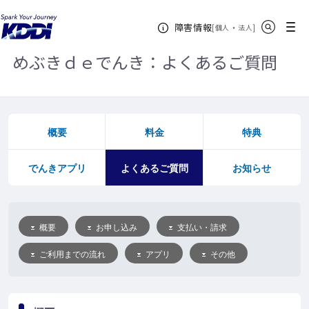
KDDIホーム
めぶきｄｅでんき
よくあるご質問
サイト内検索
メニュー
障害情報
[
・
新規ウィンドウ
]
個人
法人
めぶきｄｅでんき：よくあるご質問
概要
料金
特典
でんきアプリ
よくあるご質問
お知らせ
概要
お申し込み
支払い・請求
ご利用までの流れ
アプリ
その他