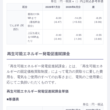
単位：円・税抜 ※（）内は税込参考単価
区分
2026年7月分
2026年8月分
差
最初の15k
Whまで
-6.00
-14.25
-8.25
（最低料金
(-6.47)
(-15.53)
(-9.06)
でんきM（関
部分）
西D）
上記を超え
-0.40
-0.95
-0.55
る1kWhあ
(-0.44)
(-1.04)
(-0.60)
たり
再生可能エネルギー発電促進賦課金
「再生可能エネルギー発電促進賦課金」とは、「再生可能エネ
ルギーの固定価格買取制度」によって電力の買取りに要した費
用を、電気をご使用のすべてのお客さまに、電気のご使用量に
応じてご負担いただくものです。
再生可能エネルギー発電促進賦課金単価
■単価表
単位：円・税込
2025年4月の
2026年4月の