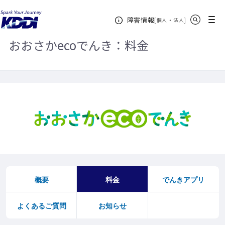
KDDIホーム
おおさかecoでんき
料金
サイト内検索
メニュー
障害情報
[
・
新規ウィンドウ
]
個人
法人
おおさかecoでんき：料金
概要
料金
でんきアプリ
よくあるご質問
お知らせ