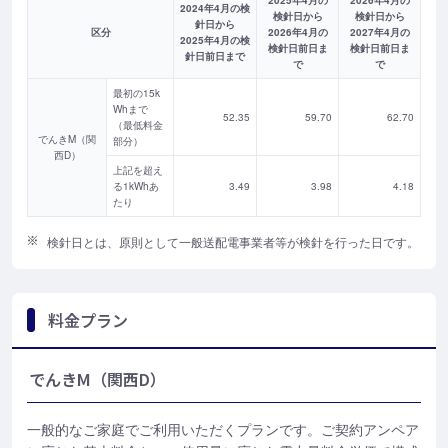
2024年4月の検
検針日から
検針日から
針日から
区分
2026年4月の
2027年4月の
2025年4月の検
検針日前日ま
検針日前日ま
針日前日まで
で
で
最初の15k
Whまで
52.35
59.70
62.70
（最低料金
でんきM（関
部分）
西D）
上記を超え
る1kWhあ
3.49
3.98
4.18
たり
検針日とは、原則として一般送配電事業者等が検針を行った日です。
料金プラン
でんきM（関西D）
一般的なご家庭でご利用いただくプランです。ご契約アンペア