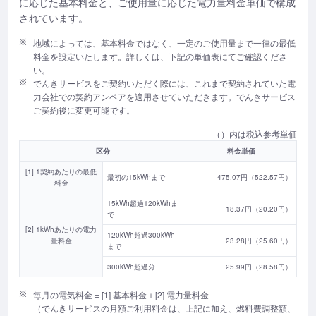
に応じた基本料金と、ご使用量に応じた電力量料金単価で構成
されています。
地域によっては、基本料金ではなく、一定のご使用量まで一律の最低
料金を設定いたします。詳しくは、下記の単価表にてご確認くださ
い。
でんきサービスをご契約いただく際には、これまで契約されていた電
力会社での契約アンペアを適用させていただきます。でんきサービス
ご契約後に変更可能です。
（）内は税込参考単価
区分
料金単価
[1] 1契約あたりの最低
最初の15kWhまで
475.07円（522.57円）
料金
15kWh超過120kWhま
18.37円（20.20円）
で
[2] 1kWhあたりの電力
120kWh超過300kWh
量料金
23.28円（25.60円）
まで
300kWh超過分
25.99円（28.58円）
毎月の電気料金 = [1] 基本料金＋[2] 電力量料金
（でんきサービスの月額ご利用料金は、上記に加え、燃料費調整額、