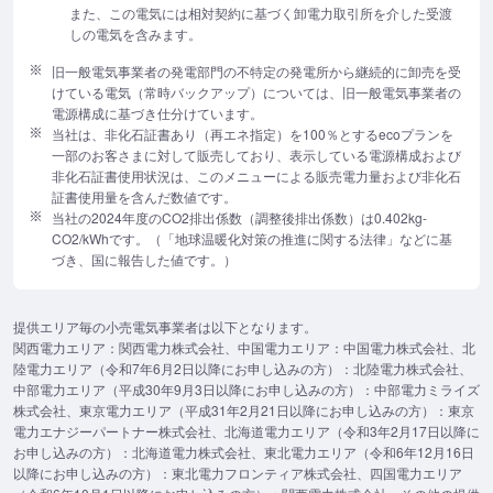
また、この電気には相対契約に基づく卸電力取引所を介した受渡
しの電気を含みます。
旧一般電気事業者の発電部門の不特定の発電所から継続的に卸売を受
けている電気（常時バックアップ）については、旧一般電気事業者の
電源構成に基づき仕分けています。
当社は、非化石証書あり（再エネ指定）を100％とするecoプランを
一部のお客さまに対して販売しており、表示している電源構成および
非化石証書使用状況は、このメニューによる販売電力量および非化石
証書使用量を含んだ数値です。
当社の2024年度のCO2排出係数（調整後排出係数）は0.402kg-
CO2/kWhです。（「地球温暖化対策の推進に関する法律」などに基
づき、国に報告した値です。）
提供エリア毎の小売電気事業者は以下となります。
関西電力エリア：関西電力株式会社、中国電力エリア：中国電力株式会社、北
陸電力エリア（令和7年6月2日以降にお申し込みの方）：北陸電力株式会社、
中部電力エリア（平成30年9月3日以降にお申し込みの方）：中部電力ミライズ
株式会社、東京電力エリア（平成31年2月21日以降にお申し込みの方）：東京
電力エナジーパートナー株式会社、北海道電力エリア（令和3年2月17日以降に
お申し込みの方）：北海道電力株式会社、東北電力エリア（令和6年12月16日
以降にお申し込みの方）：東北電力フロンティア株式会社、四国電力エリア