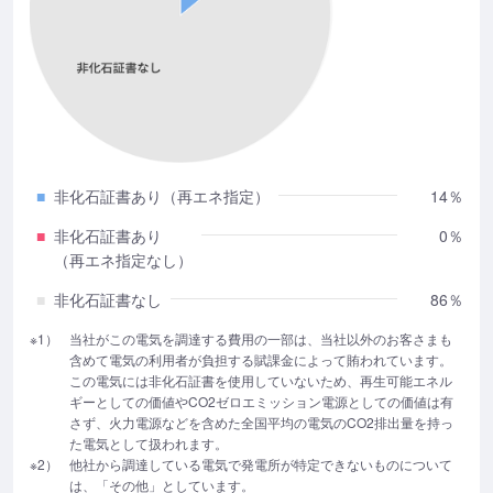
■
非化石証書あり（再エネ指定）
14％
■
非化石証書あり
0％
（再エネ指定なし）
■
非化石証書なし
86％
※1）
当社がこの電気を調達する費用の一部は、当社以外のお客さまも
含めて電気の利用者が負担する賦課金によって賄われています。
この電気には非化石証書を使用していないため、再生可能エネル
ギーとしての価値やCO2ゼロエミッション電源としての価値は有
さず、火力電源などを含めた全国平均の電気のCO2排出量を持っ
た電気として扱われます。
※2）
他社から調達している電気で発電所が特定できないものについて
は、「その他」としています。