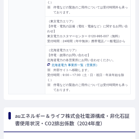
く）
停電などの緊急のご用件については受付時間外も承っ
ております。
（東京電力エリア）
【停電・電気の設備（電柱・電線など）に関するお問い合
わせ】
東京電力カスタマーセンター 0120-995-007（無料）
受付時間：24時間（年中無休）携帯電話／一般電話から
（北海道電力エリア）
【停電・故障のお問い合わせ】
北海道電力の各営業所にお問い合わせください。
北海道電力 事業所一覧（営業所）
外部サイトへ移動します。
受付時間：9:00～17:00（土・日・祝日・年末年始を除
く）
停電などの緊急のご用件については受付時間外も承っ
ております。
auエネルギー＆ライフ株式会社電源構成・非化石証
書使用状況・CO2排出係数（2024年度）