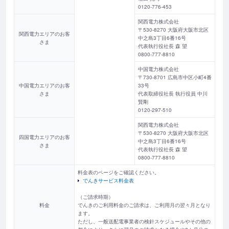
0120-776-453
関西電力株式会社
〒530-8270 大阪府大阪市北区
関西電力エリアのお客
中之島3丁目6番16号
さま
代表執行役社長 森 望
0800-777-8810
中国電力株式会社
〒730-8701 広島市中区小町4番
中国電力エリアのお客
33号
さま
代表取締役社長 執行役員 中川
賢剛
0120-297-510
関西電力株式会社
〒530-8270 大阪府大阪市北区
四国電力エリアのお客
中之島3丁目6番16号
さま
代表執行役社長 森 望
0800-777-8810
料金表のページをご確認ください。
でんきサービス料金表
（ご請求時期）
料金
でんきのご利用料金のご請求は、ご利用月の翌々月となり
ます。
ただし、一般送配電事業者の検針スケジュールやその他の