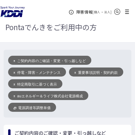
KDDIホーム
Pontaでんき
Pontaでんきをご利用中の方
サイト内検索
メニュー
障害情報
[
・
新規ウィンドウ
]
個人
法人
Pontaでんきをご利用中の方
ご契約内容のご確認・変更・引っ越しなど
停電・障害・メンテナンス
重要事項説明・契約約款
特定商取引に基づく表示
auエネルギー＆ライフ株式会社電源構成
電源調達等調整単価
ご契約内容のご確認・変更・引っ越しなど