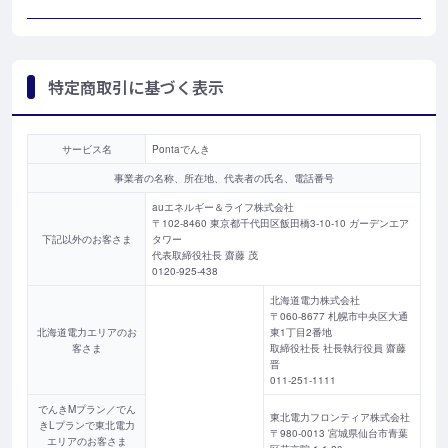
アコーディオン開閉
特定商取引に基づく表示
サービス名
Pontaでんき
事業者の名称、所在地、代表者の氏名、電話番号
auエネルギー＆ライフ株式会社
〒102-8460 東京都千代田区飯田橋3-10-10 ガーデンエア
下記以外のお客さま
タワー
代表取締役社長 齋藤 茂
0120-925-438
北海道電力株式会社
〒060-8677 札幌市中央区大通
北海道電力エリアのお
東1丁目2番地
客さま
取締役社長 社長執行役員 齋藤
晋
011-251-1111
でんきMプラン／でん
東北電力フロンティア株式会社
きLプランで東北電力
〒980-0013 宮城県仙台市青葉
エリアのお客さま