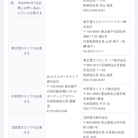
区花京院 1-1-20
2024年4月1日以
取締役社長 武山 徳彦
降にお申し込みい
050-3189-4031
ただいたお客さま
東京電力エナジーパートナー株
式会社
〒100-8560 東京都千代田区内
幸町1丁目1番3号
代表取締役社長 山岸 桃子（長
﨑 桃子）
東京電力エリアのお客
03-6373-1111
さま
東北電力フロンティア株式会社
〒980-0013 宮城県仙台市青葉
区花京院 1-1-20
取締役社長 武山 徳彦
auエネルギー＆ライフ
050-3189-4031
株式会社
〒102-8460 東京都千
中部電力ミライズ株式会社
代田区飯田橋3-10-10
〒461-8680 愛知県名古屋市東
中部電力エリアのお客
ガーデンエアタワー
区東新町1番地
さま
代表取締役社長 齋藤
代表取締役 中川 治
茂
050-7772-0645
0120-925-438
北陸電力株式会社
〒930-8686 富山県富山市牛島
北陸電力エリアのお客
町15番1号
さま
代表取締役社長 社長執行役員
松田 光司