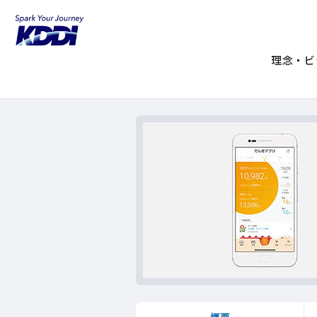
KDDIホーム
Ｖポイントでんき
でん
Ｖポイントでんき：で
理念・ビ