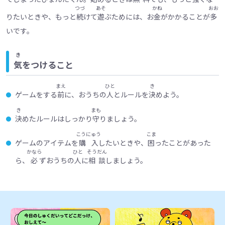
つづ
あそ
かね
おお
りたいときや、もっと
続
けて
遊
ぶためには、お
金
がかかることが
多
いです。
き
気
をつけること
まえ
ひと
き
ゲームをする
前
に、おうちの
人
とルールを
決
めよう。
き
まも
決
めたルールはしっかり
守
りましょう。
こうにゅう
こま
ゲームのアイテムを
購入
したいときや、
困
ったことがあった
かなら
ひと
そうだん
ら、
必
ずおうちの
人
に
相談
しましょう。