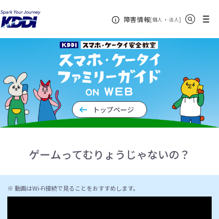
KDDIホーム
企業情報
サステナビリティ
スマホ・ケータイフ
サイト内検索
メニュー
障害情報
[
・
新規ウィンドウ
]
個人
法人
ァミリーガイド on WEB
ゲームってむりょうじゃないの？
トップページ
ゲームってむりょうじゃないの？
※ 動画はWi-Fi接続で見ることをおすすめします。