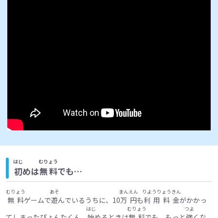
はじ
むりょう
初
めは
無料
でも…
むりょう
あそ
まんえん
りようりょうきん
無料
ゲームで
遊
んでいるうちに、10
万円
も
利用料金
がかかっ
はじ
むりょう
つよ
てしまったぴょんたくん。
始
めるときは
無料
でも、もっと
強
くな