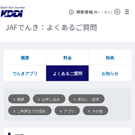
KDDIホーム
JAFでんき
よくあるご質問
サイト内検索
メニュー
障害情報
[
・
新規ウィンドウ
]
個人
法人
JAFでんき：よくあるご質問
概要
料金
特典
でんきアプリ
よくあるご質問
お知らせ
概要
お申し込み
支払い・請求
ご利用までの流れ
アプリ
その他