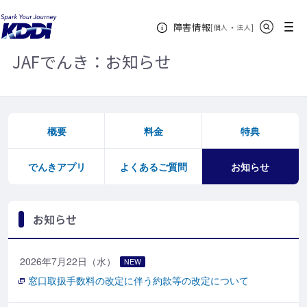
KDDIホーム
JAFでんき
お知らせ
サイト内検索
メニュー
障害情報
[
・
新規ウィンドウ
]
個人
法人
JAFでんき：お知らせ
概要
料金
特典
でんきアプリ
よくあるご質問
お知らせ
お知らせ
2026年7月22日（水）
NEW
窓口取扱手数料の改定に伴う約款等の改定について