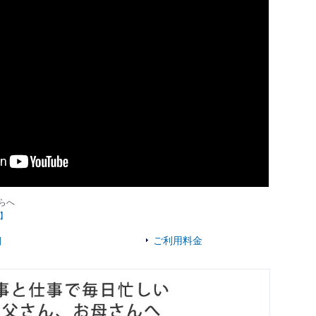
らへ
】
細
ご利用料金