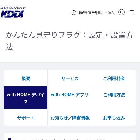
KDDIホーム
with HOME
with HOME デバイス
かんたん見守りプ
サイト内検索
メニュー
障害情報
ラグ
設定・設置方法
[
・
新規ウィンドウ
]
個人
法人
かんたん見守りプラグ：設定・設置方
法
概要
サービス
ご利用料金
with HOME デバイ
with HOME アプリ
ご利用方法
ス
サポート
お知らせ／障害情報
お申し込み