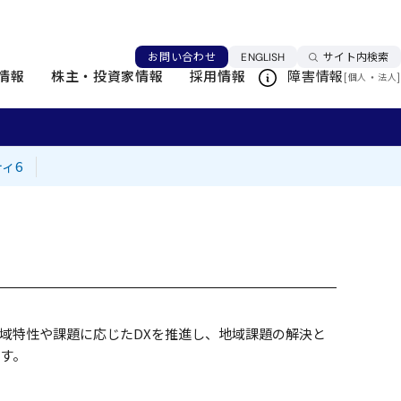
言語を切り替える
お問い合わせ
ENGLISH
サイト内検索
情報
株主・投資家情報
採用情報
障害情報
[
・
]
個人
法人
ィ6
域特性や課題に応じたDXを推進し、地域課題の解決と
す。