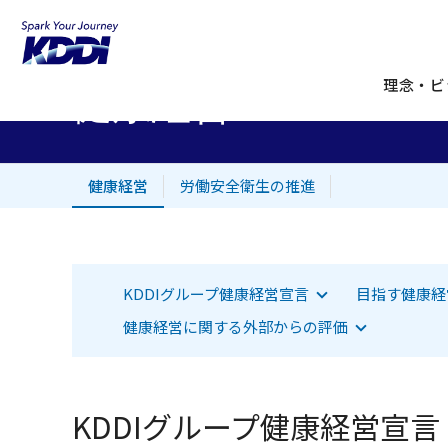
KDDIホーム
企業情報
サステナビリティ
社会
健康
健康経営
理念・ビ
健康経営
労働安全衛生の推進
該当項目へジャンプします
該当項目へジ
KDDIグループ健康経営宣言
目指す健康経
該当項目へジャンプします
健康経営に関する外部からの評価
KDDIグループ健康経営宣言