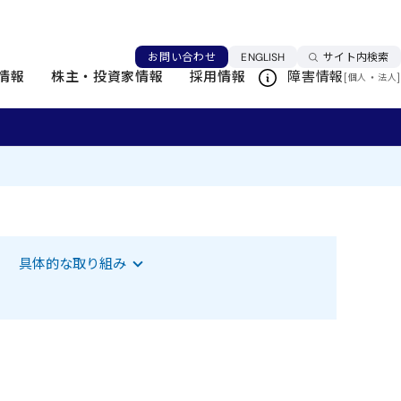
言語を切り替える
お問い合わせ
ENGLISH
サイト内検索
情報
株主・投資家情報
採用情報
障害情報
[
・
]
個人
法人
す
該当項目へジャンプします
具体的な取り組み