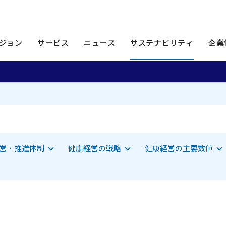
経営
ジョン
サービス
ニュース
サステナビリティ
企業
ャンプします
該当項目へジャンプします
該当項目へジャンプしま
営・推進体制
健康経営の戦略
健康経営の主要数値