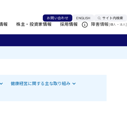
言語を切り替える
お問い合わせ
ENGLISH
サイト内検索
情報
株主・投資家情報
採用情報
障害情報
[
・
]
個人
法人
該当項目へジャンプします
健康経営に関する主な取り組み