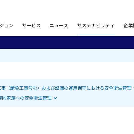
安全衛生の推進
ジョン
サービス
ニュース
サステナビリティ
企業
プします
目へジャンプします
工事（請負工事含む）および設備の運用保守における安全衛生管理
す
帯同家族への安全衛生管理