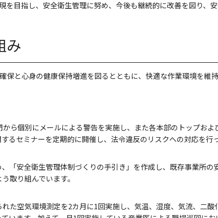
現を目指し、安全衛生管理に努め、今後も継続的に改善を図り、安
組み
確保と心身の健康保持増進を図るとともに、快適な作業環境を維
部門から個別にメールによる警告を実施し、また各本部のトップおよ
関するセミナーを定期的に開催し、法令違反のリスクへの対応を行
め、「安全衛生管理体制づくりの手引き」を作成し、既存事業所の
よう取り組んでいます。
られた空気環境測定を2カ月に1回実施し、気温、湿度、気流、二酸
っています。加えて、月1回実施している産業医による職場巡回にお