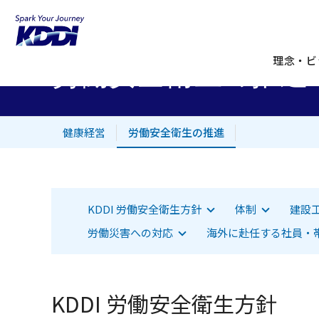
KDDIホーム
企業情報
サステナビリティ
社会
労働
労働安全衛生の推進
理念・ビ
健康経営
労働安全衛生の推進
該当項目へジャンプします
該当項目へジャン
該当項
KDDI 労働安全衛生方針
体制
建設
該当項目へジャンプします
該当項目へジャンプしま
労働災害への対応
海外に赴任する社員・
KDDI 労働安全衛生方針