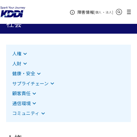
トップページ
サステナビリティ
社会
サイト内検索
メニュー
障害情報
[
・
新規ウィンドウ
]
個人
法人
社会
該当項目へジャンプします
人権
該当項目へジャンプします
人財
該当項目へジャンプします
健康・安全
該当項目へジャンプします
サプライチェーン
該当項目へジャンプします
顧客責任
該当項目へジャンプします
通信環境
該当項目へジャンプします
コミュニティ