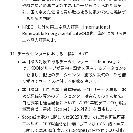
や風力などの再生可能エネルギーからつくられた電気
を、国で定めた価格で買い取るように電力会社に義務づ
けるための制度
I-REC：海外の再エネ電力証書、International
Renewable Energy Certificateの略称。海外における再
エネ電力証書の1つ
※11
データセンターにおける目標について
本目標の対象であるデータセンター「Telehouse」と
は、KDDIグループが建物・設備を保有するデータセンタ
ーを指し、他社のデータセンター施設や設備の一部を借
り受けてサービス提供する形態を除きます。
本目標は、自社事業用通信局舎、他社サービス再販、お
よび連結決算外のデータセンターは含んでおりません。
自社事業用通信局舎においては2030年度までにCO
排出
2
量実質ゼロ達成（Scope1 + 2を対象）を目指します。
Scope2の電力に関しては2025年度までに実質再生可能
エネルギー100％達成を目標にしていますが、熱・蒸気
に関しては2030年度までにScope1と合わせてCO
排出
2