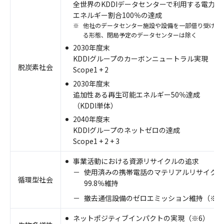
全世界のKDDIデータセンターで利用する電力
エネルギー割合100％の達成
※
他社のデータセンター施設や設備を一部借り受けて
る形態、閉局予定のデータセンターは除く
2030年度末
KDDIグループのカーボンニュートラル実現
脱炭素社会
Scope1 + 2
2030年度末
追加性ある再生可能エネルギー50％達成
（KDDI単体）
2040年度末
KDDIグループのネットゼロの達成
Scope1 + 2 + 3
事業活動における資源リサイクルの追求
－
使用済みの携帯電話のマテリアルリサイクル
循環型社会
99.8％維持
－
撤去通信設備のゼロエミッション維持（※5
ネットポジティブインパクトの実現（※6）