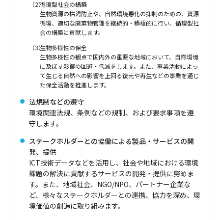
（2）
循環型社会の構築
生物資源の枯渇防止や、自然環境悪化の抑制のための、資源
循環、適切な廃棄物管理を継続的・積極的に行い、循環型社
会の構築に貢献します。
（3）
生物多様性の保全
生物多様性の観点で国内外の重要な地域において、自然環境
に及ぼす影響の回避・低減をします。また、事業活動によっ
て生じる自然への影響を上回る復元や再生などの事業を通じ
た保全活動を推進します。
法規制などの遵守
環境関連法規、条例などの規制、および要求事項を遵
守します。
ステークホルダーとの協働による製品・サービスの開
発、提供
ICT技術データなどを活用し、社会や地域における環境
課題の解決に貢献するサービスの開発・提供に努めま
す。また、地域社会、NGO/NPO、パートナー企業な
ど、様々なステークホルダーとの連携、協力を深め、環
境価値の創造に取り組みます。