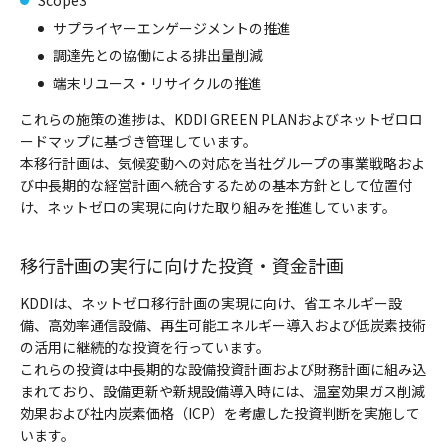
Scope3
サプライヤーエンゲージメントの推進
調達先との協働による排出量削減
端末リユース・リサイクルの推進
これらの施策の進捗は、KDDI GREEN PLANおよびネットゼロロ
ードマップに基づき管理しています。
本移行計画は、気候変動への対応を当社グループの事業戦略およ
び中長期的な経営計画へ統合するための基本方針として位置付
け、ネットゼロの実現に向けた取り組みを推進しています。
移行計画の実行に向けた投資・資金計画
KDDIは、ネットゼロ移行計画の実現に向け、省エネルギー設
備、高効率通信設備、再生可能エネルギー導入および低炭素技術
の活用に継続的な投資を行っています。
これらの投資は中長期的な設備投資計画および財務計画に組み込
まれており、設備更新や新規設備導入時には、温室効果ガス削減
効果および社内炭素価格（ICP）を考慮した投資判断を実施して
います。