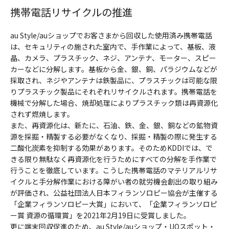
携帯電話リサイクルの推進
au Style/auショップでお客さまから回収した使用済み携帯電話
は、セキュリティの施された室内で、手作業によって、基板、液
晶、カメラ、プラスチック、ネジ、アンテナ、モーター、スピー
カーなどに分解します。基板から金、銀、銅、パラジウムなどが
採取され、ネジやアンテナは鉄製品に、プラスチックは可能な限
りプラスチック製品にそれぞれリサイクルされます。携帯電話を
機械で分解した場合、焼却処理によりプラスチック類は再資源化
されず燃焼します。
また、再資源化は、新たに、石油、鉄、金、銀、銅などの鉱物資
源を採掘・精製する必要がなくなり、採掘・精製の際に発生する
二酸化炭素を抑制する効果があります。そのためKDDIでは、で
きる限り無駄なく再資源化を行うためにすべての分解を手作業で
行うことを徹底しています。こうした携帯電話のマテリアルリサ
イクルと手分解作業における障がい者の就労機会創出の取り組み
が評価され、公益社団法人日本フィランソロピー協会が主催する
「企業フィランソロピー大賞」において、「企業フィランソロピ
ー賞 資源の循環賞」を2021年2月19日に受賞しました。
更に端末回収促進のため、au Style/auショップ・UQスポット・