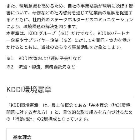
また、環境意識を高めるため、自社の事業活動が環境に及ぼす影
響について、研修などの社内啓発を通じて従業員の理解を促進す
るとともに、社内外のステークホルダーとのコミュニケーション
により、環境課題の解決を図ります。
本憲章は、KDDIグループ（※1）だけでなく、KDDIのパートナ
ー企業やサプライヤー企業（※2）に対しても賛同・協力を働き
かけるとともに、当社のあらゆる事業活動を対象とします。
※1
KDDI本体および連結子会社など
※2
流通・物流、業務委託先など
KDDI環境憲章
「KDDI環境憲章」は、最上位概念である「基本理念（地球環境
問題に対する考え方）」と、具体的な取り組みを方向づけるため
の「行動指針」の2層構成となっています。
基本理念