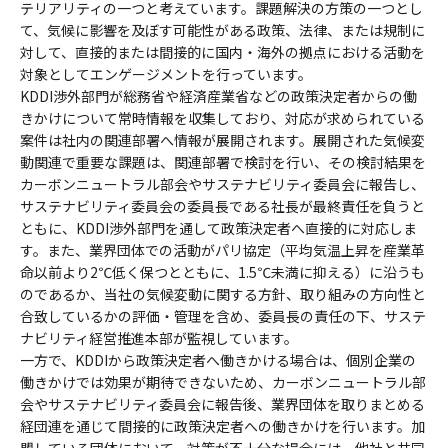
テリアリティの一つと考えています。課題解決の方策の一つとし
て、気候に影響を及ぼす可能性がある政策、法律、または規制に
対して、直接的または間接的に国内・海外の拠点における活動を
対象としてエンゲージメントを行っています。
KDDI渉外部門が総務省や経済産業省などの政策決定者からの働
きかけについて常時情報を収集しており、対応が求められている
案件は社内の関連部署へ情報が展開されます。展開された気候変
動関連で重要な課題は、関連部署で検討を行い、その検討結果を
カーボンニュートラル部会やサステナビリティ委員会に報告し、
サステナビリティ委員会の委員長である社長が最終責任を負うと
ともに、KDDI渉外部門を通して政策決定者へ直接的に対応しま
す。また、業界団体での活動がパリ協定（平均気温上昇を産業革
命以前より2℃低く保つとともに、1.5℃未満に抑える）に沿うも
のであるか、当社の気候変動に関する方針、取り組みの方向性と
合致しているかの評価・管理を含め、委員長の責任の下、サステ
ナビリティ経営推進本部が監視しています。
一方で、KDDIから政策決定者へ働きかける場合は、個別企業の
働きかけでは効果が期待できないため、カーボンニュートラル部
会やサステナビリティ委員会に報告後、業界団体を取りまとめる
経団連を通じて間接的に政策決定者への働きかけを行います。加
盟している団体において、対策が不十分な場合には、他社と共同