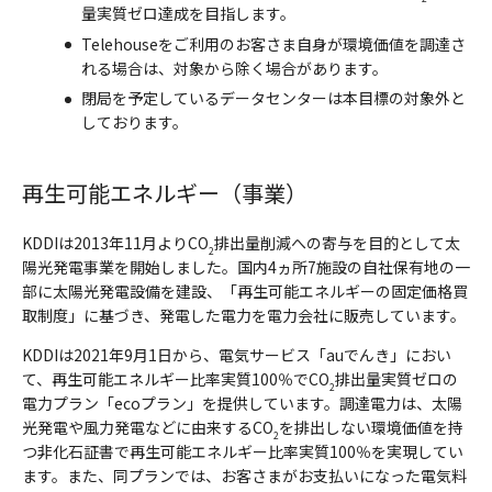
量実質ゼロ達成を目指します。
Telehouseをご利用のお客さま自身が環境価値を調達さ
れる場合は、対象から除く場合があります。
閉局を予定しているデータセンターは本目標の対象外と
しております。
再生可能エネルギー（事業）
KDDIは2013年11月よりCO
排出量削減への寄与を目的として太
2
陽光発電事業を開始しました。国内4ヵ所7施設の自社保有地の一
部に太陽光発電設備を建設、「再生可能エネルギーの固定価格買
取制度」に基づき、発電した電力を電力会社に販売しています。
KDDIは2021年9月1日から、電気サービス「auでんき」におい
て、再生可能エネルギー比率実質100％でCO
排出量実質ゼロの
2
電力プラン「ecoプラン」を提供しています。調達電力は、太陽
光発電や風力発電などに由来するCO
を排出しない環境価値を持
2
つ非化石証書で再生可能エネルギー比率実質100％を実現してい
ます。また、同プランでは、お客さまがお支払いになった電気料