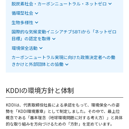
該当項目へジャンプします
脱炭素社会・カーボンニュートラル・ネットゼロ
該当項目へジャンプします
循環型社会
該当項目へジャンプします
生物多様性
該当項目へジャンプします
国際的な気候変動イニシアチブSBTiから「ネットゼロ
目標」の認定を取得
該当項目へジャンプします
環境保全活動
該当項目へジャンプします
カーボンニュートラル実現に向けた政策決定者への働
きかけと外部団体との協働
KDDIの環境方針と体制
KDDIは、代表取締役社長による承認をもって、環境保全への姿
勢を「KDDI環境憲章」として制定しました。その中で、最上位
概念である「基本理念（地球環境問題に対する考え方）」と具体
的な取り組みを方向づけるための「方針」を定めています。