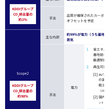
KDDIグループ
CO
排出量の
品質が確保されたカーボン
2
手法
約2％
オフセットを予定
約99％が電力（うち基地局
主な内訳
蒸気
1
省エネル
基地局へ
最適制御
2
再生可能
Scope2
[1]
auリ
の調達
能エネ
KDDIグループ
電力
CO
排出量の
（203
2
手法
約98％
[2]
国内は
ント・間