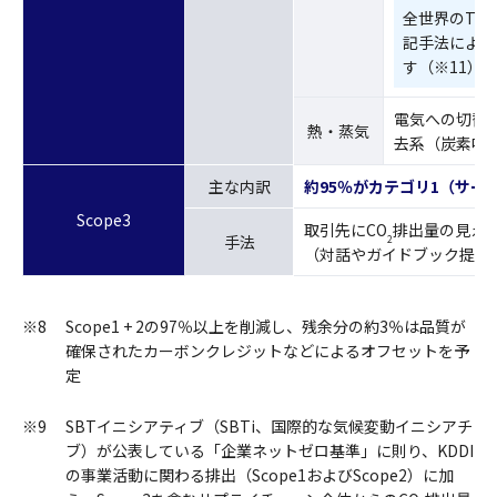
全世界のTel
記手法により
す（※11）
電気への切替
熱・蒸気
去系（炭素吸
主な内訳
約95％がカテゴリ1（サー
Scope3
取引先にCO
排出量の見え
手法
2
（対話やガイドブック提供
※8
Scope1 + 2の97％以上を削減し、残余分の約3％は品質が
確保されたカーボンクレジットなどによるオフセットを予
定
※9
SBTイニシアティブ（SBTi、国際的な気候変動イニシアチ
ブ）が公表している「企業ネットゼロ基準」に則り、KDDI
の事業活動に関わる排出（Scope1およびScope2）に加