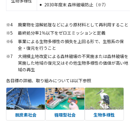
生物多様性
2030年度末 森林破壊防止（※7）
※4
廃棄物を溶解処理などにより原材料として再利用すること
※5
最終処分率1％以下をゼロエミッションと定義
※6
事業による生物多様性の損失を上回る形で、生態系の保
全・復元を行うこと
※7
大規模土地改変による森林破壊の不実施または森林破壊を
実施した地域の復元又はその他生物多様性の価値が高い地
域の再生
各目標の詳細、取り組みについては以下参照
脱炭素社会
循環型社会
生物多様性