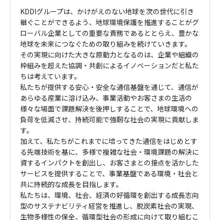
KDDIグループは、かけがえのない地球を次の世代に引き
継ぐことができるよう、地球環境保護を推進することがグ
ローバル企業としての重要な責務であるととらえ、豊かな
地球を未来につなぐための取り組みを続けていきます。
その実現に向けた大きな原動力となるのは、企業や組織の
枠組みを超えた協調・共創によるイノベーションだと私た
ちは考えています。
私たちが提供する安心・安全な通信基盤を通じて、通信が
あらゆる産業に溶け込み、事業活動やお客さまの生活の
様々な場面で課題解決を後押しすることで、地球環境への
負荷を低減させ、持続可能で強靭な社会の実現に貢献しま
す。
加えて、私たちがこれまでに培ってきた通信をはじめとす
る先端技術を基に、多様で複雑な社会・環境課題の解決に
資するインパクトを創出し、お客さまとの接点を活かした
サービスを提供することで、事業基盤である環境・社会と
共に持続的な成長を目指します。
私たちは、環境、社会、経済の好循環を創出する成長志向
型のサステナビリティ経営を推進し、脱炭素社会の実現、
生物多様性の保全、循環型社会の形成に向けて取り組むこ