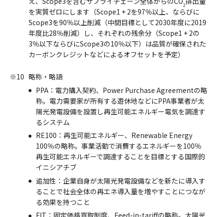
え、Scope3を含むサプライチェーン全体からのCO
排出量
2
を実質ゼロにします（Scope1 + 2を97％以上、ならびに
Scope3を90％以上削減（中間目標として2030年度に2019
年度比28％削減）し、それぞれの残余分（Scope1 + 2の
3％以下ならびにScope3の10％以下）は品質が確保された
カーボンクレジットなどによるオフセットを予定）
※10
略称・略語
PPA：電力購入契約、Power Purchase Agreementの略
称。電力需要家が所有する遊休地などにPPA事業者が太
陽光発電設備を設置し再生可能エネルギー電気を調達す
るシステム
RE100：再生可能エネルギー、Renewable Energy
100％の略称。事業活動で消費するエネルギーを100％
再生可能エネルギーで調達することを目標とする国際的
イニシアチブ
追加性：企業自身が太陽光発電設備などを新たに導入す
ることで社会全体の再エネ導入量を増やすことにつなが
る効果を持つこと
FIT：固定価格買取制度、Feed-in-tariffの略称。太陽光