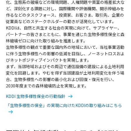
化、生態系の破壊などの環境問題、人権問題や貧富の格差拡大な
ど、深刻化する課題に対し、国際機関や評価機関、開示枠組みを
作るなどのタスクフォース、投資家、お客さま、取引先、企業の
従業員などのステークホルダーの動きが活発化しています。
KDDIは、自然と共生する社会の実現に向けて、サプライヤー、
パートナーの皆さまとともに、事業を通じた生物多様性保全と森
林破壊ゼロに向けた取り組みを推進します。
生物多様性の観点で重要な国内外の地域において、当社事業活動
に伴う生物多様性への影響の低減を目指し、ノーネットロスおよ
びネットポジティブインパクトを実現します。
まず、当該地域およびその周辺で通信設備の建設による土地利用
変化を回避します。やむを得ず当該建設が土地利用変化を伴う場
合、生物多様性への影響の最小化および回復・復元を行い、
2030年度までの森林破壊防止を実現します。
KDDI 生物多様性保全の行動指針
「生物多様性の保全」の実現に向けたKDDIの取り組みはこちら