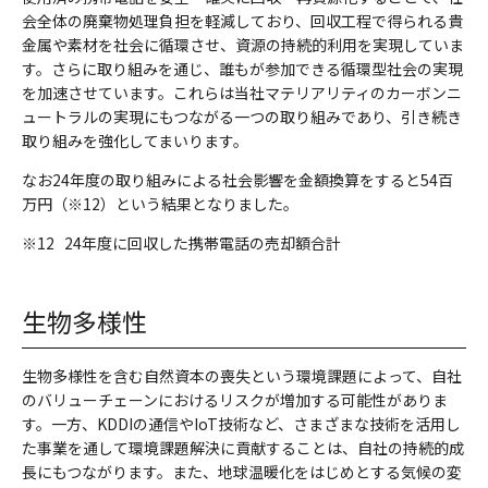
会全体の廃棄物処理負担を軽減しており、回収工程で得られる貴
金属や素材を社会に循環させ、資源の持続的利用を実現していま
す。さらに取り組みを通じ、誰もが参加できる循環型社会の実現
を加速させています。これらは当社マテリアリティのカーボンニ
ュートラルの実現にもつながる一つの取り組みであり、引き続き
取り組みを強化してまいります。
なお24年度の取り組みによる社会影響を金額換算をすると54百
万円（※12）という結果となりました。
※12
24年度に回収した携帯電話の売却額合計
生物多様性
生物多様性を含む自然資本の喪失という環境課題によって、自社
のバリューチェーンにおけるリスクが増加する可能性がありま
す。一方、KDDIの通信やIoT技術など、さまざまな技術を活用し
た事業を通して環境課題解決に貢献することは、自社の持続的成
長にもつながります。また、地球温暖化をはじめとする気候の変