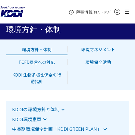
KDDIホーム
企業情報
サステナビリティ
環境
環境方針・
サイト内検索
メニュー
障害情報
体制
[
・
新規ウィンドウ
]
個人
法人
環境方針・体制
環境方針・体制
環境マネジメント
TCFD提言への対応
環境保全活動
KDDI 生物多様性保全の行
動指針
該当項目へジャンプします
KDDIの環境方針と体制
該当項目へジャンプします
KDDI環境憲章
該当項目へジャンプします
中長期環境保全計画「KDDI GREEN PLAN」