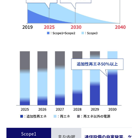
Scope1
主な内訳
通信設備の自家発電、ケー