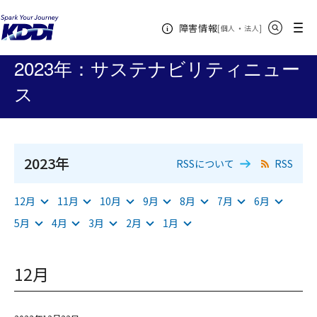
KDDIホーム
企業情報
サステナビリティ
サステナビリティニュ
サイト内検索
メニュー
障害情報
ース
2023年
[
・
新規ウィンドウ
]
個人
法人
2023年：サステナビリティニュー
ス
2023年
RSSについて
RSS
12月
11月
10月
9月
8月
7月
6月
5月
4月
3月
2月
1月
12月