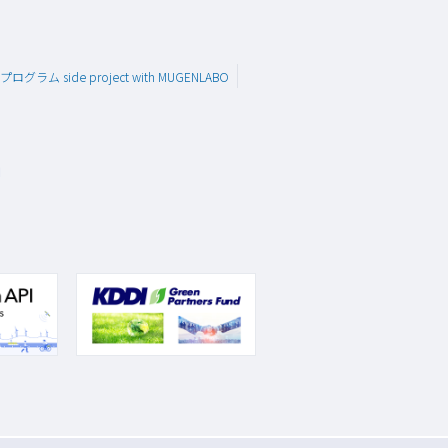
グラム side project with MUGENLABO
問