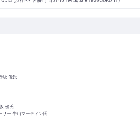
STUDIO (渋谷区神宮前4丁目31-10 YM Square HARAJUKU 1F)
期 赤坂 優氏
坂 優氏
ーサー 牛山マーティン氏