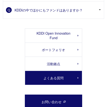
Q
A
「
KDDIの中でほかにもファンドはありますか？
KDDI Open Innovation Fund
」ページに記載してい
る「Investment Field」をご覧ください。
A
地域共創を推進する企業へ投資を行う「KDDI Regional
Initiatives Fund」があります。
KDDI Open Innovation
Fund
詳細は
こちら
からご確認ください。
ポートフォリオ
活動拠点
よくある質問
お問い合わせ