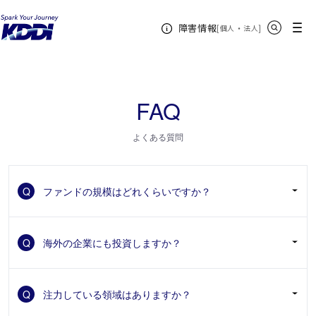
KDDIホーム
KDDI Open Innovation Program
KDDI Open Innovation Fund
よくあ
サイト内検索
メニュー
障害情報
る質問
[
・
新規ウィンドウ
]
個人
法人
FAQ
よくある質問
Q
ファンドの規模はどれくらいですか？
Q
A
1号ファンド（2012年2月設立：50億円）、2号ファン
海外の企業にも投資しますか？
ド（2014年6月設立：50億円）、3号ファンド（2018
年4月設立：300億円）、5号ファンド（2025年3月設
立：50億円）を合わせて450億円です。
Q
A
海外の企業にも投資します。投資実績につきましては
注力している領域はありますか？
ポートフォリオページをご確認ください。