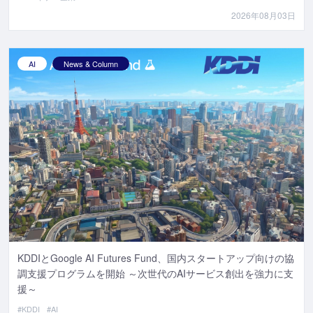
2026年08月03日
AI
News & Column
KDDIとGoogle AI Futures Fund、国内スタートアップ向けの協
調支援プログラムを開始 ～次世代のAIサービス創出を強力に支
援～
#KDDI
#AI