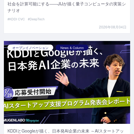
社会を計算可能にする――JIJが描く量子コンピュータの実装シ
ナリオ
#KDDI CVC
#DeepTech
2026年08月04日
オープンイノベーション
News & Column
KDDIとGoogleが描く、日本発AI企業の未来 ～AIスタートアッ