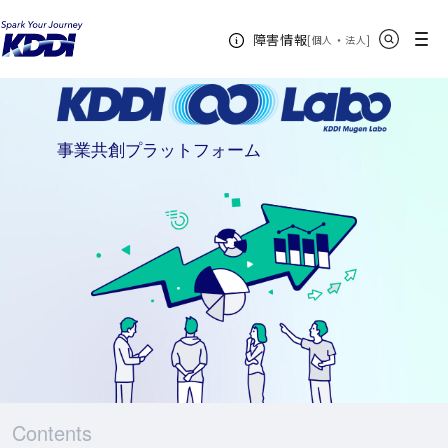
KDDIホーム
KDDI Open Innovation Program
KDDI ∞ Labo
サイト内検索
メニュー
障害情報
[
・
新規ウィンドウ
]
個人
法人
事業共創プラットフォーム
Contents