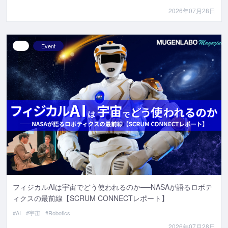
2026年07月28日
Event
フィジカルAIは宇宙でどう使われるのか──NASAが語るロボテ
ィクスの最前線【SCRUM CONNECTレポート】
#AI
#宇宙
#Robotics
2026年07月28日