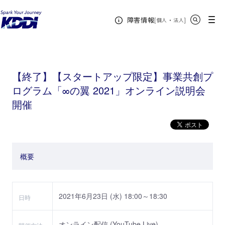
KDDIホーム
KDDI Open Innovation Program
イベント
2021年
【終了】【ス
サイト内検索
メニュー
障害情報
タートアップ限定】事業共創プログラム「∞の翼 2021」オンライン説明会開催
[
・
新規ウィンドウ
]
個人
法人
【終了】【スタートアップ限定】事業共創プ
ログラム「∞の翼 2021」オンライン説明会
開催
概要
2021年6月23日 (水) 18:00～18:30
日時
オンライン配信 (YouTube Live)