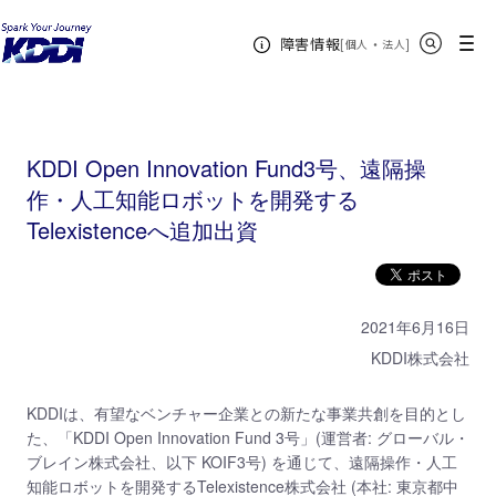
KDDIホーム
KDDI Open Innovation Program
ニュース
2021年
KDDI Open
サイト内検索
メニュー
障害情報
Innovation Fund3号、遠隔操作・人工知能ロボットを開発するTelexistenceへ追加出資
[
・
新規ウィンドウ
]
個人
法人
KDDI Open Innovation Fund3号、遠隔操
作・人工知能ロボットを開発する
Telexistenceへ追加出資
2021年6月16日
KDDI株式会社
KDDIは、有望なベンチャー企業との新たな事業共創を目的とし
た、「KDDI Open Innovation Fund 3号」(運営者: グローバル・
ブレイン株式会社、以下 KOIF3号) を通じて、遠隔操作・人工
知能ロボットを開発するTelexistence株式会社 (本社: 東京都中