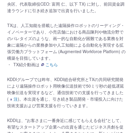
央区、代表取締役CEO: 富岡 仁、以下 TX) に対し、前回資金調
達ラウンドに引き続き追加で出資を行いました。
TXは、人工知能を搭載した遠隔操作ロボットのリーディング・
イノベーターであり、小売店舗における商品陳列や物流分野で
のパレタイズのような、画一的な自動化が困難である業務を対
象に遠隔からの業務参加や人工知能による自動化を実現する拡
張労働力プラットフォーム (Augmented Workforce Platform) の
構築を目指しています。
TX紹介動画は
こちら
KDDIグループでは昨年、KDDI総合研究所とTXの共同研究開発
により遠隔操作ロボット用映像伝送技術で50ミリ秒の超低遅延
映像伝送を実現するなど、通信技術での支援を行ってきました
(
注
)。本出資を通じ、引き続き製品開発・市場投入に向けた
技術支援および営業支援を行っていきます。
KDDIは、"お客さまに一番身近に感じてもらえる会社"として、
有望なスタートアップ企業への出資を通じたビジネス共創を促