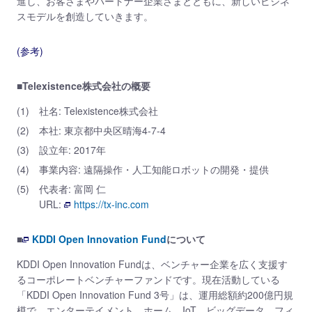
進し、お客さまやパートナー企業さまとともに、新しいビジネ
スモデルを創造していきます。
(参考)
■Telexistence株式会社の概要
(1)
社名: Telexistence株式会社
(2)
本社: 東京都中央区晴海4-7-4
(3)
設立年: 2017年
(4)
事業内容: 遠隔操作・人工知能ロボットの開発・提供
(5)
代表者: 富岡 仁
URL:
https://tx-inc.com
■
KDDI Open Innovation Fund
について
KDDI Open Innovation Fundは、ベンチャー企業を広く支援す
るコーポレートベンチャーファンドです。現在活動している
「KDDI Open Innovation Fund 3号」は、運用総額約200億円規
模で、エンターテイメント、ホーム、IoT、ビッグデータ、フィ