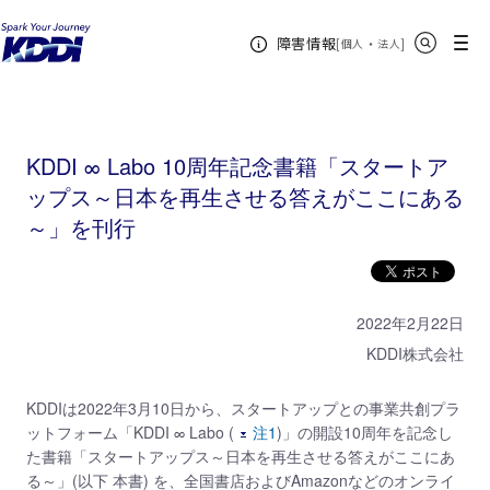
KDDIホーム
KDDI Open Innovation Program
ニュース
2022年
KDDI ∞ Labo
サイト内検索
メニュー
障害情報
10周年記念書籍「スタートアップス～日本を再生させる答えがここにある～」を刊行
[
・
新規ウィンドウ
]
個人
法人
KDDI ∞ Labo 10周年記念書籍「スタートア
ップス～日本を再生させる答えがここにある
～」を刊行
2022年2月22日
KDDI株式会社
KDDIは2022年3月10日から、スタートアップとの事業共創プラ
ットフォーム「KDDI ∞ Labo (
注1
)」の開設10周年を記念し
た書籍「スタートアップス～日本を再生させる答えがここにあ
る～」(以下 本書) を、全国書店およびAmazonなどのオンライ