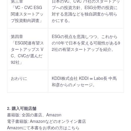
第三章
日本のVC、CVC 71社のスタートアッ
「VC・CVC ESG
プへの投資方針、ESG分野の投資に
関連スタートアッ
対する意識などを独自調査から明ら
プ投資動向調査」
かにする。
第四章
ESGの視点を意識しつつ、これから
「ESG関連有望ス
の10年で日本を変える可能性がある9
タートアップス V
2社の有望スタートアップを紹介。
C、CVCが選んだ
92社」
おわりに
KDDI株式会社 KDDI ∞ Labo長 中馬
和彦からのメッセージ。
2. 購入可能店舗
書籍版: 全国の書店、Amazon
電子書籍版: Amazonなどのオンライン書店
Amazonにて本書をお求めの方はこちら