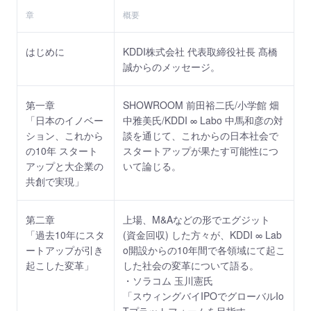
章
概要
はじめに
KDDI株式会社 代表取締役社長 髙橋
誠からのメッセージ。
第一章
SHOWROOM 前田裕二氏/小学館 畑
「日本のイノベー
中雅美氏/KDDI ∞ Labo 中馬和彦の対
ション、これから
談を通じて、これからの日本社会で
の10年 スタート
スタートアップが果たす可能性につ
アップと大企業の
いて論じる。
共創で実現」
第二章
上場、M&Aなどの形でエグジット
「過去10年にスタ
(資金回収) した方々が、KDDI ∞ Lab
ートアップが引き
o開設からの10年間で各領域にて起こ
起こした変革」
した社会の変革について語る。
・ソラコム 玉川憲氏
「スウィングバイIPOでグローバルIo