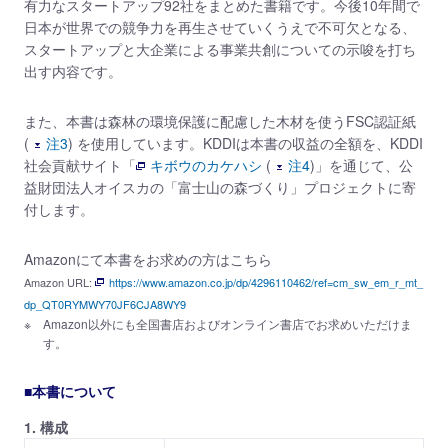
有力なスタートアップ92社をまとめた書籍です。今後10年間で
日本が世界での競争力を再生させていくうえで不可欠となる、
スタートアップと大企業による事業共創についての示唆を打ち
出す内容です。
また、本書は森林の環境保護に配慮した木材を使うFSC認証紙
(
注3
) を使用しています。KDDIは本書の収益の全額を、KDDI
社会貢献サイト「
キボウのカケハシ
(
注4
)」を通じて、公
益財団法人オイスカの「富士山の森づくり」プロジェクトに寄
付します。
Amazonにて本書をお求めの方はこちら
Amazon URL:
https://www.amazon.co.jp/dp/4296110462/ref=cm_sw_em_r_mt_
dp_QT0RYMWY70JF6CJA8WY9
Amazon以外にも全国書店およびオンライン書店でお求めいただけま
す。
■本書について
1. 構成