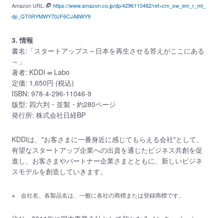
Amazon URL:
https://www.amazon.co.jp/dp/4296110462/ref=cm_sw_em_r_mt_
dp_QT0RYMWY70JF6CJA8WY9
3. 情報
書名:「スタートアップス～日本を再生させる答えがここにある
～」
著者: KDDI ∞ Labo
定価: 1,650円 (税込)
ISBN: 978-4-296-11046-9
版型: 四六判・並製・約280ページ
発行所: 株式会社日経BP
KDDIは、"お客さまに一番身近に感じてもらえる会社"として、
有望なスタートアップ企業への出資を通じたビジネス共創を促
進し、お客さまやパートナー企業さまとともに、新しいビジネ
スモデルを創造していきます。
会社名、各製品名は、一般に各社の商標または登録商標です。