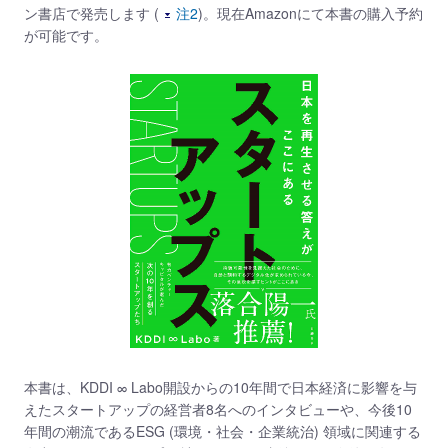
ン書店で発売します (
注2
)。現在Amazonにて本書の購入予約
が可能です。
本書は、KDDI ∞ Labo開設からの10年間で日本経済に影響を与
えたスタートアップの経営者8名へのインタビューや、今後10
年間の潮流であるESG (環境・社会・企業統治) 領域に関連する