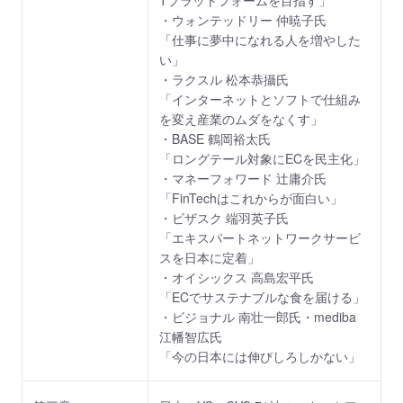
Tプラットフォームを目指す」
・ウォンテッドリー 仲暁子氏
「仕事に夢中になれる人を増やした
い」
・ラクスル 松本恭攝氏
「インターネットとソフトで仕組み
を変え産業のムダをなくす」
・BASE 鶴岡裕太氏
「ロングテール対象にECを民主化」
・マネーフォワード 辻庸介氏
「FinTechはこれからが面白い」
・ビザスク 端羽英子氏
「エキスパートネットワークサービ
スを日本に定着」
・オイシックス 高島宏平氏
「ECでサステナブルな食を届ける」
・ビジョナル 南壮一郎氏・mediba
江幡智広氏
「今の日本には伸びしろしかない」