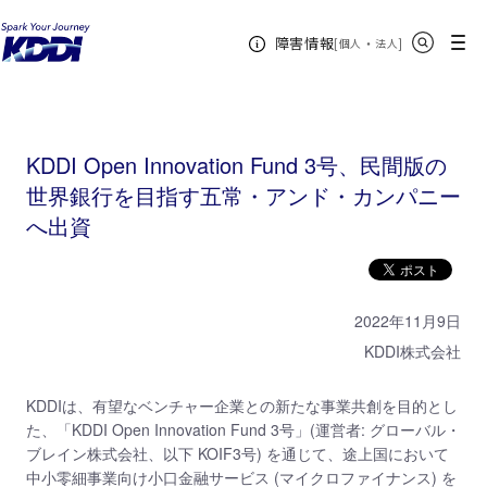
KDDIホーム
KDDI Open Innovation Program
ニュース
2022年
KDDI Open
サイト内検索
メニュー
障害情報
Innovation Fund 3号、民間版の世界銀行を目指す五常・アンド・カンパニーへ出資
[
・
新規ウィンドウ
]
個人
法人
KDDI Open Innovation Fund 3号、民間版の
世界銀行を目指す五常・アンド・カンパニー
へ出資
2022年11月9日
KDDI株式会社
KDDIは、有望なベンチャー企業との新たな事業共創を目的とし
た、「KDDI Open Innovation Fund 3号」(運営者: グローバル・
ブレイン株式会社、以下 KOIF3号) を通じて、途上国において
中小零細事業向け小口金融サービス (マイクロファイナンス) を