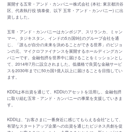
展開する五常・アンド・カンパニー株式会社 (本社: 東京都渋谷
区、代表執行役 慎泰俊、以下 五常・アンド・カンパニー) に出
資しました。
五常・アンド・カンパニーはカンボジア、スリランカ、ミャン
マー、タジキスタン、インドの5カ国9社のグループ会社を通
じ、「誰もが自分の未来を決めることができる世界」のビジョ
ンの元、マイクロファイナンスを展開するホールディングカン
パニーです。金融包摂を世界中に届けることをミッションとし
て、2014年7月に設立されました。低価格で良質な金融サービ
スを2030年までに50カ国1億人以上に届けることを目指してい
ます。
KDDIは本出資を通じて、KDDIのアセットを活用し、金融包摂
に取り組む五常・アンド・カンパニーの事業を支援していきま
す。
KDDIは、"お客さまに一番身近に感じてもらえる会社"として、
有望なスタートアップ企業への出資を通じたビジネス共創を促