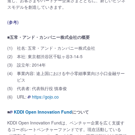
進し、お客さまやパートナー企業さまとともに、新しいビジネ
スモデルを創造していきます。
(参考)
■五常・アンド・カンパニー株式会社の概要
(1)
社名: 五常・アンド・カンパニー株式会社
(2)
本社: 東京都渋谷区千駄ヶ谷3-14-5
(3)
設立年: 2014年
(4)
事業内容: 途上国における中小零細事業向け小口金融サー
ビス
(5)
代表者: 代表執行役 慎泰俊
(6)
URL:
https://gojo.co
■
KDDI Open Innovation Fund
について
KDDI Open Innovation Fundは、ベンチャー企業を広く支援す
るコーポレートベンチャーファンドです。現在活動している