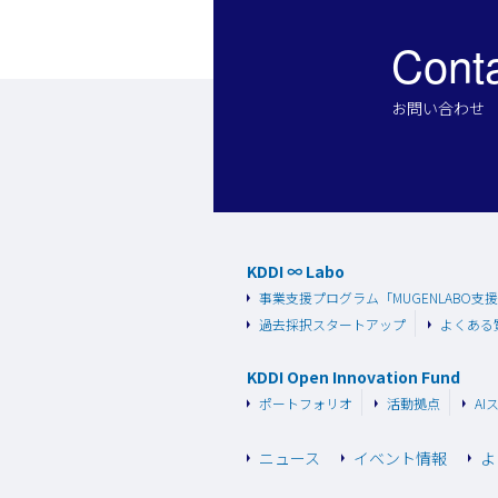
Cont
お問い合わせ
KDDI ∞ Labo
事業支援プログラム
「MUGENLABO支
過去採択スタートアップ
よくある
KDDI Open Innovation Fund
ポートフォリオ
活動拠点
AI
ニュース
イベント情報
よ