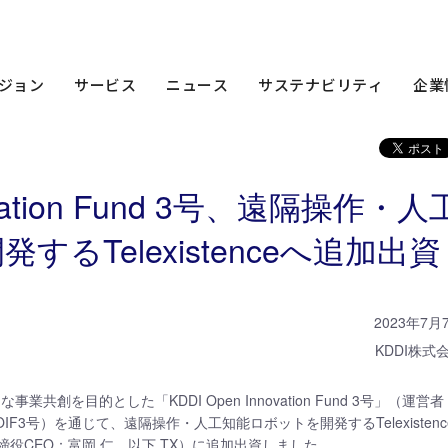
am
ニュース
2023年
KDDI Open Innovation Fund 3号、遠隔
ジョン
サービス
ニュース
サステナビリティ
企業
novation Fund 3号、遠隔操作・人
るTelexistenceへ追加出資
2023年7月
KDDI株式
共創を目的とした「KDDI Open Innovation Fund 3号」（運営者
F3号）を通じて、遠隔操作・人工知能ロボットを開発するTelexistenc
役CEO：富岡 仁、以下 TX）に追加出資しました。