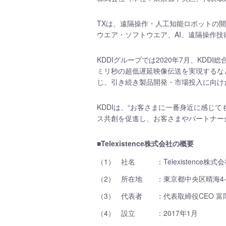
TXは、遠隔操作・人工知能ロボットの
ウエア・ソフトウエア、AI、遠隔操作
KDDIグループでは2020年7月、KD
ミリ秒の超低遅延映像伝送を実現するな
じ、引き続き製品開発・市場投入に向け
KDDIは、“お客さまに一番身近に感じ
ス共創を促進し、お客さまやパートナー
■Telexistence株式会社の概要
（1）
社名
：Telexistence株式
（2）
所在地
：東京都中央区晴海4-7
（3）
代表者
：代表取締役CEO 富
（4）
設立
：2017年1月