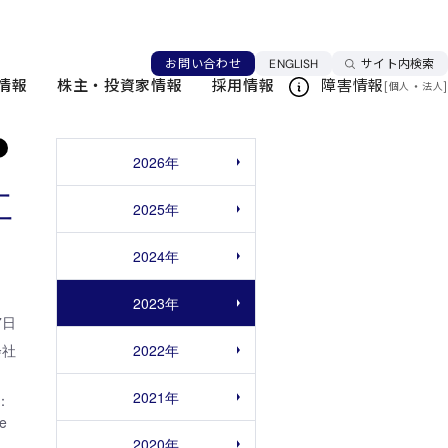
操作・人工知能ロボットを開発するTelexistenceへ追加
言語を切り替える
お問い合わせ
ENGLISH
サイト内検索
情報
株主・投資家情報
採用情報
障害情報
[
・
]
個人
法人
2026年
工
2025年
2024年
2023年
7日
2022年
会社
2021年
：
e
2020年