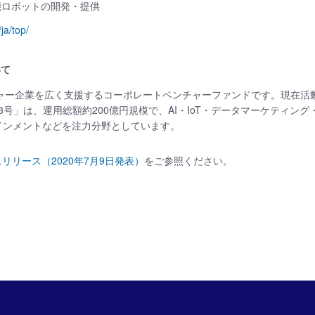
能ロボットの開発・提供
/ja/top/
いて
undは、ベンチャー企業を広く支援するコーポレートベンチャーファンドです。現在活
n Fund 3号」は、運用総額約200億円規模で、AI・IoT・データマーケティング
テインメントなどを注力分野としています。
スリリース（2020年7月9日発表）
をご参照ください。