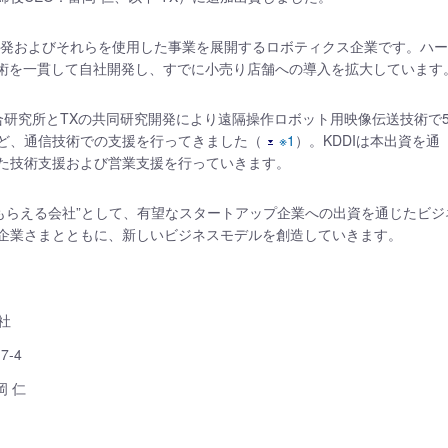
開発およびそれらを使用した事業を展開するロボティクス企業です。ハ
技術を一貫して自社開発し、すでに小売り店舗への導入を拡大しています
DI総合研究所とTXの共同研究開発により遠隔操作ロボット用映像伝送技術で5
ど、通信技術での支援を行ってきました（
※1
）。KDDIは本出資を通
た技術支援および営業支援を行っていきます。
てもらえる会社”として、有望なスタートアップ企業への出資を通じたビジ
企業さまとともに、新しいビジネスモデルを創造していきます。
会社
-4
岡 仁