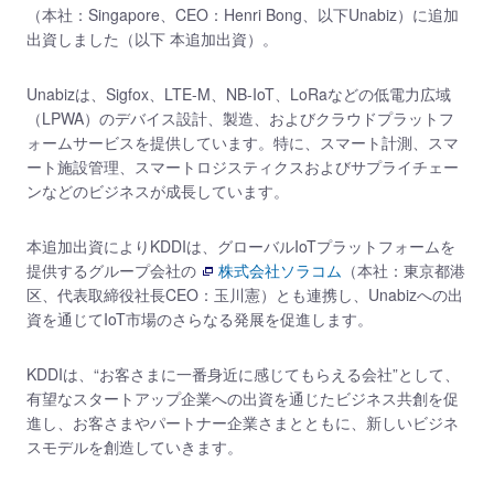
（本社：Singapore、CEO：Henri Bong、以下Unabiz）に追加
出資しました（以下 本追加出資）。
Unabizは、Sigfox、LTE-M、NB-IoT、LoRaなどの低電力広域
（LPWA）のデバイス設計、製造、およびクラウドプラットフ
ォームサービスを提供しています。特に、スマート計測、スマ
ート施設管理、スマートロジスティクスおよびサプライチェー
ンなどのビジネスが成長しています。
本追加出資によりKDDIは、グローバルIoTプラットフォームを
提供するグループ会社の
株式会社ソラコム
（本社：東京都港
区、代表取締役社長CEO：玉川憲）とも連携し、Unabizへの出
資を通じてIoT市場のさらなる発展を促進します。
KDDIは、“お客さまに一番身近に感じてもらえる会社”として、
有望なスタートアップ企業への出資を通じたビジネス共創を促
進し、お客さまやパートナー企業さまとともに、新しいビジネ
スモデルを創造していきます。