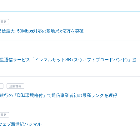
」受信最大150Mbps対応の基地局が2万を突破
星通信サービス「インマルサットSB (スウィフトブロードバンド)」提
銀行の「DBJ環境格付」で通信事業者初の最高ランクを獲得
 ウェブ新世紀ハジマル