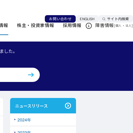
言語を切り替える
お問い合わせ
ENGLISH
サイト内検索
情報
株主・投資家情報
採用情報
障害情報
[
・
]
個人
法人
このページを印刷する
しました。
ニュースリリース
2024年
2023年