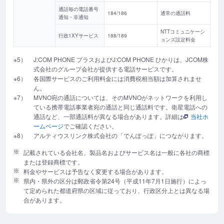
通話毎の電話番号
184/186
通常の通話料
通知・非通知
NTTコミュニケーシ
行政1XYサービス
188/189
ョンズ設定料金
※5）
J:COM PHONE プラスおよびJ:COM PHONE ひかりは、JCOM株
式会社のグループ会社が提供する電話サービスです。
※6）
各国際サービスのご利用料金には消費税相当額は加算されませ
ん。
※7）
MVNO宛の通話については、そのMVNOがネットワークを利用し
ている携帯電話事業者宛の通話と同じ通話料です。衛星電話への
通話など、一部通話料が異なる場合があります。詳細は
当社ホ
ームページ
でご確認ください。
※8）
アルティウスリンク株式会社の「でんぽっぽ」につながります。
記載されている会社名、製品名およびサービス名は一般に各社の商標
または登録商標です。
料金やサービスは予告なく変更する場合があります。
県内・県外の区分は郵政省令第24号（平成11年7月1日施行）によっ
て定められた都道府県の区域に従っており、行政区分上とは異なる場
合があります。