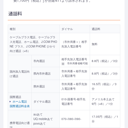
費1,100円（税込）] が別途NTTより請求されます。
通話料
種別
ダイヤル
通話料
ケーブルプラス電話、ケーブルプラ
ス光電話、ホーム電話、J:COM PHO
（市外局番＋）相手
無料
NE プラス、J:COM PHONE ひかり
先加入電話番号
向け通話（※5）
相手先加入電話番号
市内通話
8.8円（税込）／3分
市外局番省略可能
市外局番＋相手先加
国内加入電話向
県内市外通話
8.8円（税込）／3分
入電話番号
け通話
市外局番＋相手先加
16.5円（税込）／3
県外通話
入電話番号
分
国際通話
010-国番号-相手先
アメリカ本土あて
ホーム電話
ダイヤル通話
電話番号
9円（※6）／1分
国際通話料金表
auあて
17.05円（税込）／1
UQ mobileあて
070-/080-/090-
分
携帯電話向け通
povoあて
話