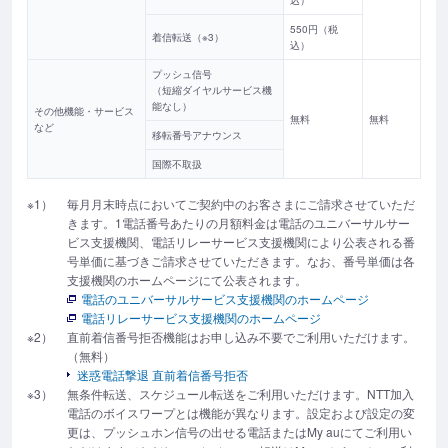
込）
550円（税
着信転送（※3）
込）
プッシュ信号
（短縮ダイヤルサービス機
能なし）
その他機能・サービス
無料
無料
など
移転番号アナウンス
国際不取扱
※1）
毎月月末時点においてご契約中のお客さまにご請求させていただ
きます。1電話番号あたりの月額料金は電話のユニバーサルサー
ビス支援機関、電話リレーサービス支援機関により公表される番
号単価に基づきご請求させていただきます。なお、番号単価は各
支援機関のホームページにて公表されます。
電話のユニバーサルサービス支援機関のホームページ
電話リレーサービス支援機関のホームページ
※2）
直前着信番号拒否機能はお申し込み不要でご利用いただけます。
（無料）
迷惑電話撃退 直前着信番号拒否
※3）
無条件転送、スケジュール転送をご利用いただけます。NTT加入
電話のボイスワープとは機能が異なります。設定および設定の変
更は、プッシュホン信号の出せる電話またはMy auにてご利用い