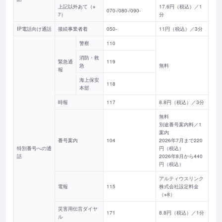
上記以外あて（※
17.6円（税込）／1
070-/080-/090-
7）
分
IP電話向け通話
接続事業者着
050-
11円（税込）／3分
警察
110
消防・救
緊急通
119
急
無料
報
海上保安
118
本部
時報
117
8.8円（税込）／3分
無料
別途番号案内料／1
案内
番号案内
104
2026年7月まで220
特別番号への通
円（税込）
話
2026年8月から440
円（税込）
アルティウスリンク
電報
115
株式会社設定料金
（※8）
災害用伝言ダイヤ
171
8.8円（税込）／1分
ル