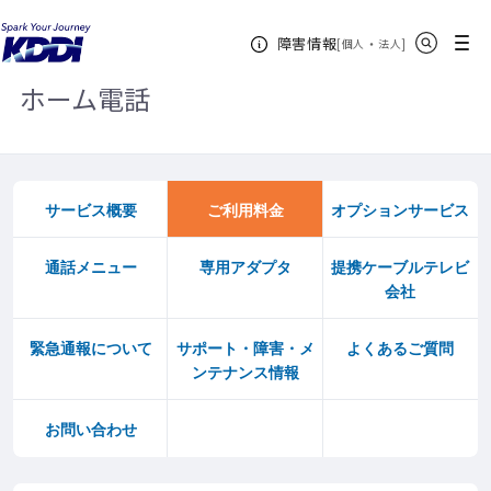
KDDIホーム
電話（個人のお客さま）
ホーム電話
ご利用料金
サイト内検索
メニュー
障害情報
[
・
新規ウィンドウ
]
個人
法人
ホーム電話
サービス概要
ご利用料金
オプションサービス
通話メニュー
専用アダプタ
提携ケーブルテレビ
会社
緊急通報について
サポート・障害・メ
よくあるご質問
ンテナンス情報
お問い合わせ