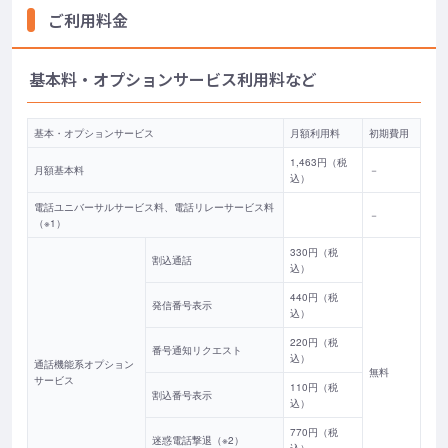
ご利用料金
基本料・オプションサービス利用料など
基本・オプションサービス
月額利用料
初期費用
1,463円（税
月額基本料
－
込）
電話ユニバーサルサービス料、電話リレーサービス料
－
（※1）
330円（税
割込通話
込）
440円（税
発信番号表示
込）
220円（税
番号通知リクエスト
込）
通話機能系オプション
無料
サービス
110円（税
割込番号表示
込）
770円（税
迷惑電話撃退（※2）