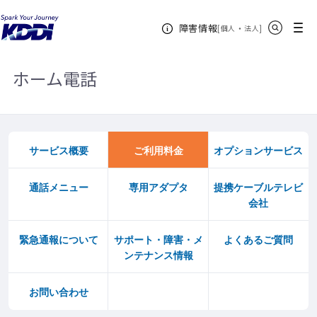
KDDIホーム
電話（個人のお客さま）
ホーム電話
ご利用料金
サイト内検索
メニュー
障害情報
オセアニア 国際通話料金表ご利用料金
[
・
新規ウィンドウ
]
個人
法人
ホーム電話
サービス概要
ご利用料金
オプションサービス
通話メニュー
専用アダプタ
提携ケーブルテレビ
会社
緊急通報について
サポート・障害・メ
よくあるご質問
ンテナンス情報
お問い合わせ