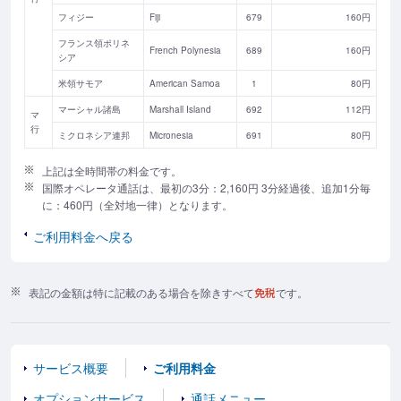
フィジー
Fiji
679
160円
フランス領ポリネ
French Polynesia
689
160円
シア
米領サモア
American Samoa
1
80円
マーシャル諸島
Marshall Island
692
112円
マ
行
ミクロネシア連邦
Micronesia
691
80円
上記は全時間帯の料金です。
国際オペレータ通話は、最初の3分：2,160円 3分経過後、追加1分毎
に：460円（全対地一律）となります。
ご利用料金へ戻る
表記の金額は特に記載のある場合を除きすべて
免税
です。
サービス概要
ご利用料金
オプションサービス
通話メニュー