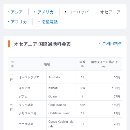
アジア
アメリカ
ヨーロッパ
オセアニア
アフリカ
衛星電話
オセアニア 国際通話料金表
ご利用料金
50
国番
国際ダイヤル通話（1
地域
音
号
分）
ア
オーストラリア
Australia
61
50円
行
キリバス
Kiribati
686
160円
グアム
Guam
1
57円
カ
クック諸島
Cook Islands
682
160円
行
クリスマス島
Christmas Island
61
72円
Cocos Keeling Isla
ココス諸島
61
72円
nds