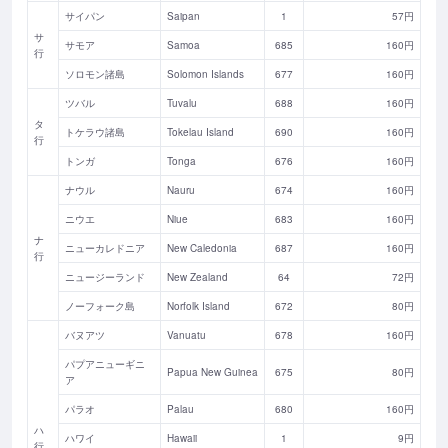
サイパン
Saipan
1
57円
サ
サモア
Samoa
685
160円
行
ソロモン諸島
Solomon Islands
677
160円
ツバル
Tuvalu
688
160円
タ
トケラウ諸島
Tokelau Island
690
160円
行
トンガ
Tonga
676
160円
ナウル
Nauru
674
160円
ニウエ
Niue
683
160円
ナ
ニューカレドニア
New Caledonia
687
160円
行
ニュージーランド
New Zealand
64
72円
ノーフォーク島
Norfolk Island
672
80円
バヌアツ
Vanuatu
678
160円
パプアニューギニ
Papua New Guinea
675
80円
ア
パラオ
Palau
680
160円
ハ
ハワイ
Hawaii
1
9円
行