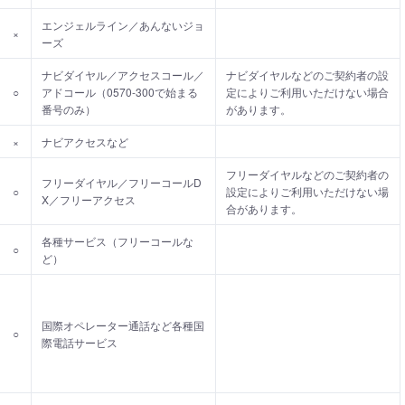
エンジェルライン／あんないジョ
×
ーズ
ナビダイヤル／アクセスコール／
ナビダイヤルなどのご契約者の設
○
アドコール（0570-300で始まる
定によりご利用いただけない場合
番号のみ）
があります。
×
ナビアクセスなど
フリーダイヤルなどのご契約者の
フリーダイヤル／フリーコールD
○
設定によりご利用いただけない場
X／フリーアクセス
合があります。
各種サービス（フリーコールな
○
ど）
国際オペレーター通話など各種国
○
際電話サービス