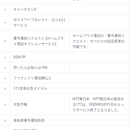
×
キャッチホン2
ボイスワープセレクト、なりわけ
×
サービス
ホームプラス電話の「番号通知リ
番号通知リクエスト [ホームプラ
○
クエスト」サービスの設定変更が
ス電話オプションサービス]
可能です。
×
DDX-TP
×
空いたらお知らせ159
×
ファクシミリ通信網など
○
171災害伝言ダイヤル
NTT東日本・NTT西日本の提供す
×
天気予報
る177は、2025年3月31日をもっ
てサービス終了となりました。
○
発信者番号通知拒否