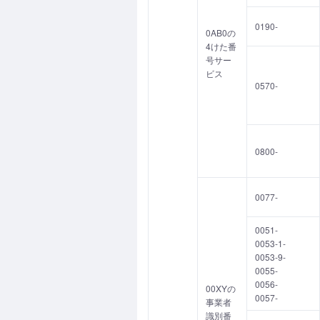
0190-
0AB0の
4けた番
号サー
ビス
0570-
0800-
0077-
0051-
0053-1-
0053-9-
0055-
0056-
00XYの
0057-
事業者
識別番