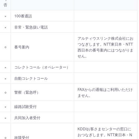
否
×
100番通話
×
非常・緊急扱い電話
アルティウスリンク株式会社にお
つなぎします。NTT東日本・NTT
○
番号案内
西日本の番号案内にはつながりま
せん。
×
コレクトコール（オペレーター）
×
自動コレクトコール
FAXからの通報はご利用いただけ
○
警察（緊急呼）
ません。
×
線路試験受付
×
共同加入者受付
KDDIお客さまセンターの窓口に
おつなぎします。NTT東日本・N
○
故障受付