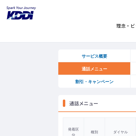
KDDIホーム
電話（個人のお客さま）
ホームプラス電話
理念・ビ
サービス概要
通話メニュー
割引・キャンペーン
通話メニュー
発着区
種別
ダイヤル
分