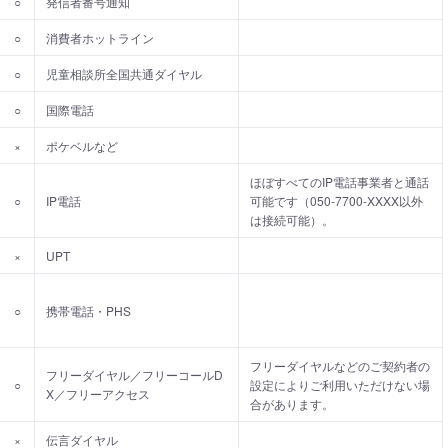
○
発信者番号通知
○
消費者ホットライン
○
児童相談所全国共通ダイヤル
○
国際電話
×
ポケベルなど
ほぼすべてのIP電話事業者と通話
○
IP電話
可能です（050-7700-XXXX以外
は接続可能）。
×
UPT
○
携帯電話・PHS
フリーダイヤルなどのご契約者の
フリーダイヤル／フリーコールD
○
設定によりご利用いただけない場
X／フリーアクセス
合があります。
×
伝言ダイヤル