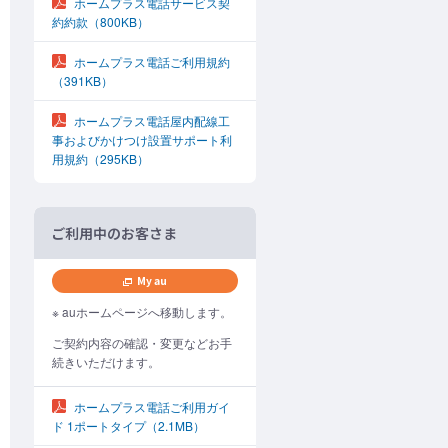
ホームプラス電話サービス契
約約款
（800KB）
ホームプラス電話ご利用規約
（391KB）
ホームプラス電話屋内配線工
事およびかけつけ設置サポート利
用規約
（295KB）
ご利用中のお客さま
My au
※ auホームページへ移動します。
ご契約内容の確認・変更などお手
続きいただけます。
ホームプラス電話ご利用ガイ
ド 1ポートタイプ
（2.1MB）