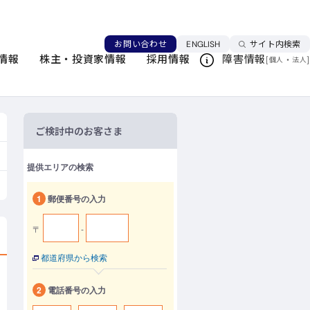
言語を切り替える
お問い合わせ
ENGLISH
サイト内検索
情報
株主・投資家情報
採用情報
障害情報
[
・
]
このページを印刷する
個人
法人
ご検討中のお客さま
提供エリアの検索
1
郵便番号の入力
〒
-
都道府県から検索
2
電話番号の入力