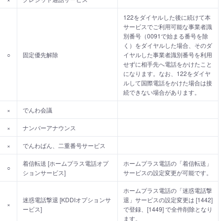
122をダイヤルした後に続けて本
サービスでご利用可能な事業者識
別番号（0091で始まる番号を除
く）をダイヤルした場合、そのダ
○
固定優先解除
イヤルした事業者識別番号を利用
せずに相手先へ電話をかけたこと
になります。なお、122をダイヤ
ルして国際電話をかけた場合は接
続できない場合があります。
×
でんわ会議
×
ナンバーアナウンス
×
でんわばん、二重番号サービス
着信転送 [ホームプラス電話オプ
ホームプラス電話の「着信転送」
○
ションサービス]
サービスの設定変更が可能です。
ホームプラス電話の「迷惑電話撃
迷惑電話撃退 [KDDIオプションサ
退」サービスの設定変更は [1442]
×
ービス]
で登録、[1449] で全件削除となり
ます。