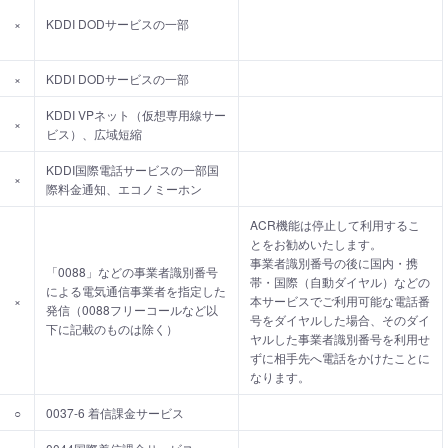
×
KDDI DODサービスの一部
×
KDDI DODサービスの一部
KDDI VPネット（仮想専用線サー
×
ビス）、広域短縮
KDDI国際電話サービスの一部国
×
際料金通知、エコノミーホン
ACR機能は停止して利用するこ
とをお勧めいたします。
事業者識別番号の後に国内・携
「0088」などの事業者識別番号
帯・国際（自動ダイヤル）などの
による電気通信事業者を指定した
×
本サービスでご利用可能な電話番
発信（0088フリーコールなど以
号をダイヤルした場合、そのダイ
下に記載のものは除く）
ヤルした事業者識別番号を利用せ
ずに相手先へ電話をかけたことに
なります。
○
0037-6 着信課金サービス