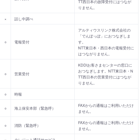
TT西日本の故障受付にはつなが
りません。
×
話し中調べ
アルティウスリンク株式会社の
「でんぽっぽ」におつなぎしま
○
電報受付
す。
NTT東日本・西日本の電報受付に
はつながりません。
KDDIお客さまセンターの窓口に
おつなぎします。NTT東日本・N
○
営業受付
TT西日本の営業受付にはつなが
りません。
○
時報
FAXからの通報はご利用いただけ
○
海上保安本部（緊急呼）
ません。
FAXからの通報はご利用いただけ
○
消防（緊急呼）
ません。
×
クレジット通話サービス