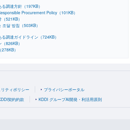
ある調達方針
（197KB）
esponsible Procurement Policy
（101KB）
针
（521KB）
는 조달 방침
（503KB）
任ある調達ガイドライン
（724KB）
ン
（826KB）
（278KB）
ュリティポリシー
プライバシーポータル
KDDI契約約款
KDDI グループAI開発・利活用原則