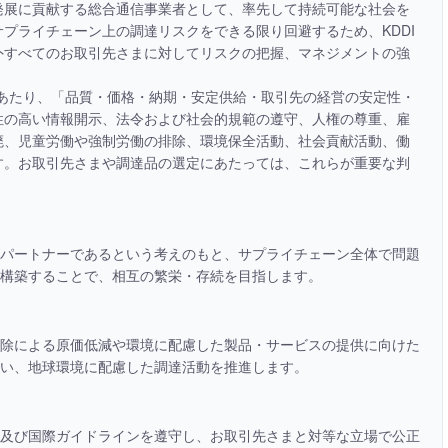
発展に貢献する総合通信事業者として、率先して持続可能な社会を
プライチェーン上の調達リスクをできる限り回避するため、KDDI
外すべてのお取引先さまに対してリスクの把握、マネジメントの強
にあたり、「品質・価格・納期・安定供給・取引先の経営の安定性・
性の高い情報開示、法令および社会的規範の遵守、人権の尊重、雇
廃、児童労働や強制労働の排除、環境保全活動、社会貢献活動、働
す。お取引先さまや調達品の選定にあたっては、これらが重要な判
パートナーであるという考えのもと、サプライチェーン全体で問題
構築することで、相互の繁栄・存続を目指します。
除による原価低減や環境に配慮した製品・サービスの提供に向けた
い、地球環境に配慮した調達活動を推進します。
及び国際ガイドラインを遵守し、お取引先さまと対等な立場で公正