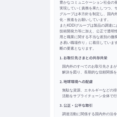
豊かなコミュニケーション社会の
実現していく責務を果たしつつ、サ
グループは本方針を制定し、国内
化・推進をお願いしています。
またKDDIグループは製品の調達
技術開発力等に加え、公正で透明
用と職業に関する不当な差別の撤
き易い職場作り」に着目していま
断の要素となります。
1. お取引先さまとの共存共栄
国内外のすべてのお取引先さまが
解決を図り、長期的な信頼関係を
2. 地球環境への配慮
無駄な資源、エネルギーなどの排
活動をサプライチェーン全体で行
3. 公正・公平な取引
調達活動に関係する国内外の法令