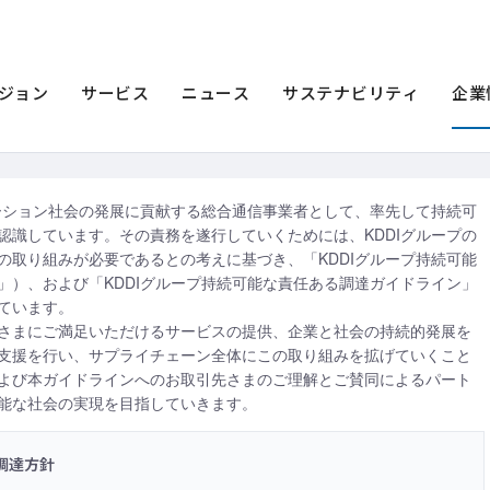
公開情報
KDDIグループ持続可能な責任ある調達方針
能な責任ある調達方針
ジョン
サービス
ニュース
サステナビリティ
企業
ケーション社会の発展に貢献する総合通信事業者として、率先して持続可
認識しています。その責務を遂行していくためには、KDDIグループの
の取り組みが必要であるとの考えに基づき、「KDDIグループ持続可能
」）、および「KDDIグループ持続可能な責任ある調達ガイドライン」
ています。
さまにご満足いただけるサービスの提供、企業と社会の持続的発展を
支援を行い、サプライチェーン全体にこの取り組みを拡げていくこと
よび本ガイドラインへのお取引先さまのご理解とご賛同によるパート
能な社会の実現を目指していきます。
調達方針