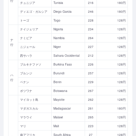
行
チュニジア
Tunisia
216
180円
ディエゴ・ガルシア
Diego Garcia
246
180円
トーゴ
Togo
228
128円
ナイジェリア
Nigeria
234
128円
ナミビア
Namibia
264
128円
ナ
行
ニジェール
Niger
227
128円
西サハラ
Sahara Occidental
212
128円
ブルキナファソ
Burkina Faso
226
128円
ブルンジ
Burundi
257
128円
ハ
行
ベナン
Benin
229
128円
ボツワナ
Botswana
267
128円
マイヨット島
Mayotte
262
128円
マダガスカル
Madagascar
261
180円
マラウイ
Malawi
265
128円
マリ
Mali
223
128円
南アフリカ
South Africa
27
128円