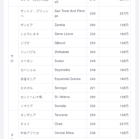
of)
サントメ・プリンシ
Sao Tome And Princi
239
257円
ペ
pe
ザンビア
Zambia
260
128円
シエラレオネ
Sierra Leone
232
180円
ジブチ
Djibouti
253
128円
ジンバブエ
Zimbabwe
263
128円
サ
行
スーダン
Sudan
249
128円
セーシェル
Seychelles
248
180円
赤道ギニア
Equatorial Guinea
240
180円
セネガル
Senegal
221
128円
セントヘレナ島
St. Helena
290
128円
ソマリア
Somalia
252
128円
タンザニア
Tanzania
255
128円
チャド
Chad
235
257円
中央アフリカ
Central Africa
236
128円
タ