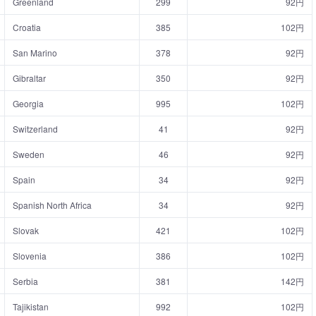
Greenland
299
92円
Croatia
385
102円
San Marino
378
92円
Gibraltar
350
92円
Georgia
995
102円
Switzerland
41
92円
Sweden
46
92円
Spain
34
92円
Spanish North Africa
34
92円
Slovak
421
102円
Slovenia
386
102円
Serbia
381
142円
Tajikistan
992
102円