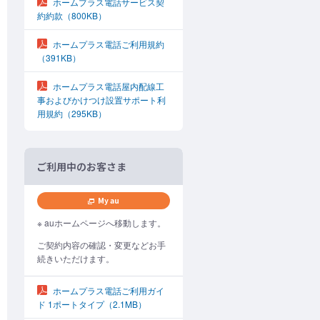
ホームプラス電話サービス契
約約款
（800KB）
ホームプラス電話ご利用規約
（391KB）
ホームプラス電話屋内配線工
事およびかけつけ設置サポート利
用規約
（295KB）
ご利用中のお客さま
My au
※ auホームページへ移動します。
ご契約内容の確認・変更などお手
続きいただけます。
ホームプラス電話ご利用ガイ
ド 1ポートタイプ
（2.1MB）