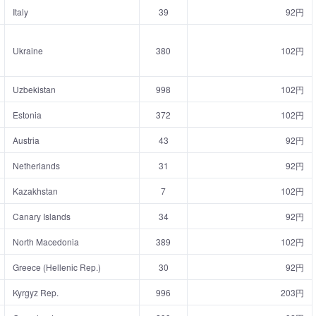
Italy
39
92円
Ukraine
380
102円
Uzbekistan
998
102円
Estonia
372
102円
Austria
43
92円
Netherlands
31
92円
Kazakhstan
7
102円
Canary Islands
34
92円
North Macedonia
389
102円
Greece (Hellenic Rep.)
30
92円
Kyrgyz Rep.
996
203円