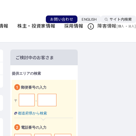
言語を切り替える
お問い合わせ
ENGLISH
サイト内検索
情報
株主・投資家情報
採用情報
障害情報
[
・
]
このページを印刷する
個人
法人
ご検討中のお客さま
提供エリアの検索
1
郵便番号の入力
〒
-
都道府県から検索
2
電話番号の入力