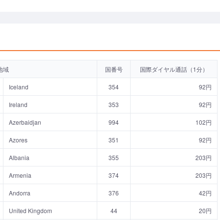
地域
国番号
国際ダイヤル通話（1分）
Iceland
354
92円
Ireland
353
92円
Azerbaidjan
994
102円
Azores
351
92円
Albania
355
203円
Armenia
374
203円
Andorra
376
42円
United Kingdom
44
20円