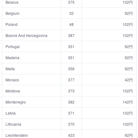
Belarus
375
102円
Belgium
32
92円
Poland
48
102円
Bosnia And Herzegovina
387
102円
Portugal
351
92円
Madeira
351
92円
Malta
356
92円
Monaco
377
42円
Moldova
373
102円
Montenegro
382
142円
Latvia
371
102円
Lithuania
370
102円
Liechtenstein
423
92円