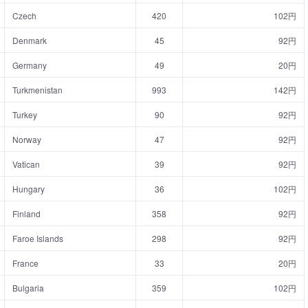
Czech
420
102円
Denmark
45
92円
Germany
49
20円
Turkmenistan
993
142円
Turkey
90
92円
Norway
47
92円
Vatican
39
92円
Hungary
36
102円
Finland
358
92円
Faroe Islands
298
92円
France
33
20円
Bulgaria
359
102円