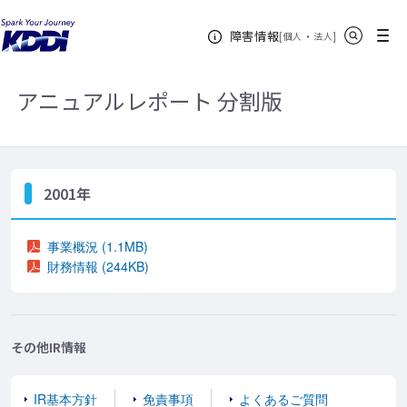
KDDIホーム
企業情報
株主・投資家情報
IRライブラリ
サイト内検索
メニュー
障害情報
統合レポート（アーカイブ）
2001年 (分割版)
[
・
新規ウィンドウ
]
個人
法人
アニュアルレポート 分割版
2001年
事業概況 (1.1MB)
財務情報 (244KB)
その他IR情報
IR基本方針
免責事項
よくあるご質問