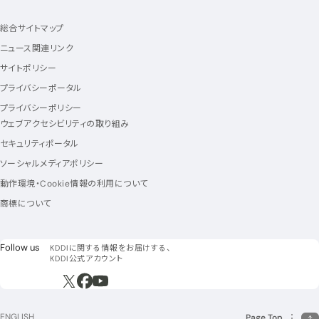
総合サイトマップ
ニュース関連リンク
サイトポリシー
プライバシーポータル
プライバシーポリシー
ウェブアクセシビリティの取り組み
セキュリティポータル
ソーシャルメディアポリシー
動作環境・Cookie情報の利用について
商標について
フォローアス
Follow us
KDDIに関する情報をお届けする、
KDDI公式アカウント
新規ウィンドウで開く
新規ウィンドウで開く
新規ウィンドウで開く
ENGLISH
Page Top