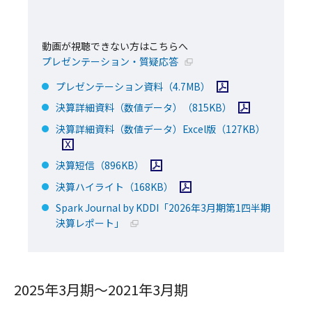
動画が視聴できない方はこちらへ
新規ウィンドウで開く
プレゼンテーション・質疑応答
PDFファイルを開く
プレゼンテーション資料
（4.7MB）
PDFファイルを開
決算詳細資料（数値データ）
（815KB）
Excel
決算詳細資料（数値データ）Excel版
（127KB）
PDFファイルを開く
決算短信
（896KB）
PDFファイルを開く
決算ハイライト
（168KB）
Spark Journal by KDDI「2026年3月期第1四半期
新規ウィンドウで開く
決算レポート」
2025年3月期～2021年3月期