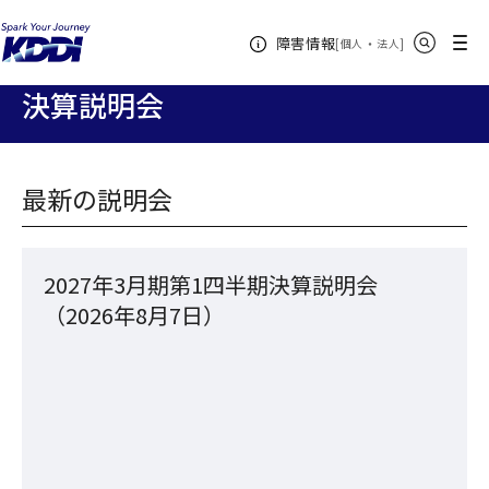
KDDIホーム
企業情報
株主・投資家情報
IRライブラリ
決
サイト内検索
メニュー
障害情報
算説明会
[
・
新規ウィンドウ
]
個人
法人
決算説明会
最新の説明会
2027年3月期第1四半期決算説明会
（2026年8月7日）