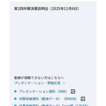
第2四半期決算説明会（2025年11月6日）
動画が視聴できない方はこちらへ
新規ウィンドウで開く
プレゼンテーション・質疑応答
PDFファイルを開く
プレゼンテーション資料
（3MB）
PDFファイルを開
決算詳細資料（数値データ）
（806KB）
Excel
決算詳細資料（数値データ）Excel版
（125KB）