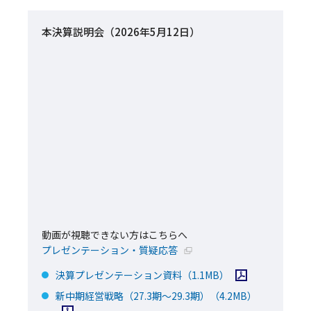
本決算説明会（2026年5月12日）
動画が視聴できない方はこちらへ
新規ウィンドウで開く
プレゼンテーション・質疑応答
PDFファイルを開
決算プレゼンテーション資料
（1.1MB）
PDFファイ
新中期経営戦略（27.3期～29.3期）
（4.2MB）