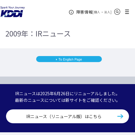
KDDIホーム
企業情報
株主・投資家情報
IRニュース
サイト内検索
メニュー
障害情報
2009年
[
・
新規ウィンドウ
]
個人
法人
2009年：IRニュース
To English Page
IRニュースは2025年6月26日にリニューアルしました。
最新のニュースについては新サイトをご確認ください。
IRニュース（リニューアル版）はこちら