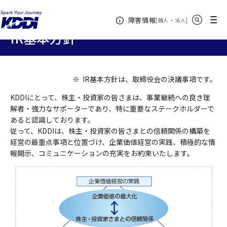
KDDIホーム
企業情報
株主・投資家情報
IR基本方針
サイト内検索
メニュー
障害情報
[
・
新規ウィンドウ
]
個人
法人
IR基本方針
※
IR基本方針は、取締役会の決議事項です。
KDDIにとって、株主・投資家の皆さまは、事業継続への良き理
解者・強力なサポーターであり、特に重要なステークホルダーで
あると認識しております。
従って、KDDIは、株主・投資家の皆さまとの信頼関係の構築を
経営の最重点事項と位置づけ、企業価値経営の実践、積極的な情
報開示、コミュニケーションの充実をお約束いたします。