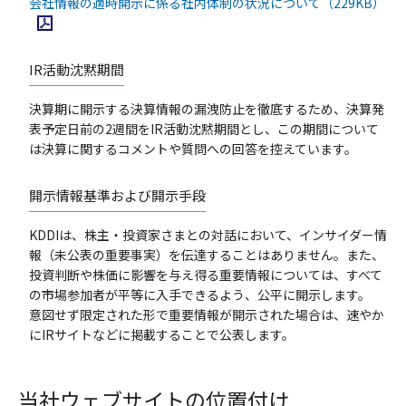
P
会社情報の適時開示に係る社内体制の状況について
（229KB）
IR活動沈黙期間
決算期に開示する決算情報の漏洩防止を徹底するため、決算発
表予定日前の2週間をIR活動沈黙期間とし、この期間について
は決算に関するコメントや質問への回答を控えています。
開示情報基準および開示手段
KDDIは、株主・投資家さまとの対話において、インサイダー情
報（未公表の重要事実）を伝達することはありません。また、
投資判断や株価に影響を与え得る重要情報については、すべて
の市場参加者が平等に入手できるよう、公平に開示します。
意図せず限定された形で重要情報が開示された場合は、速やか
にIRサイトなどに掲載することで公表します。
当社ウェブサイトの位置付け