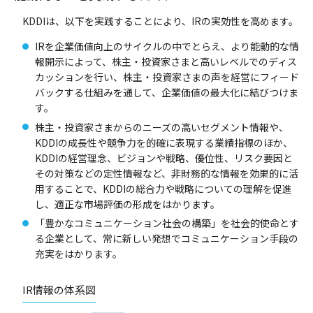
KDDIは、以下を実践することにより、IRの実効性を高めます。
IRを企業価値向上のサイクルの中でとらえ、より能動的な情
報開示によって、株主・投資家さまと高いレベルでのディス
カッションを行い、株主・投資家さまの声を経営にフィード
バックする仕組みを通して、企業価値の最大化に結びつけま
す。
株主・投資家さまからのニーズの高いセグメント情報や、
KDDIの成長性や競争力を的確に表現する業績指標のほか、
KDDIの経営理念、ビジョンや戦略、優位性、リスク要因と
その対策などの定性情報など、非財務的な情報を効果的に活
用することで、KDDIの総合力や戦略についての理解を促進
し、適正な市場評価の形成をはかります。
「豊かなコミュニケーション社会の構築」を社会的使命とす
る企業として、常に新しい発想でコミュニケーション手段の
充実をはかります。
IR情報の体系図