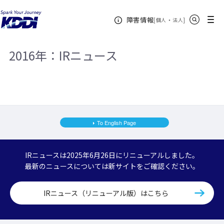
KDDIホーム
企業情報
株主・投資家情報
IRニュース
サイト内検索
メニュー
障害情報
2016年
[
・
新規ウィンドウ
]
個人
法人
2016年：IRニュース
To English Page
IRニュースは2025年6月26日にリニューアルしました。
最新のニュースについては新サイトをご確認ください。
IRニュース（リニューアル版）はこちら