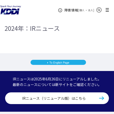
KDDIホーム
企業情報
株主・投資家情報
IRニュース
サイト内検索
メニュー
障害情報
2024年
[
・
新規ウィンドウ
]
個人
法人
2024年：IRニュース
To English Page
IRニュースは2025年6月26日にリニューアルしました。
最新のニュースについては新サイトをご確認ください。
IRニュース（リニューアル版）はこちら