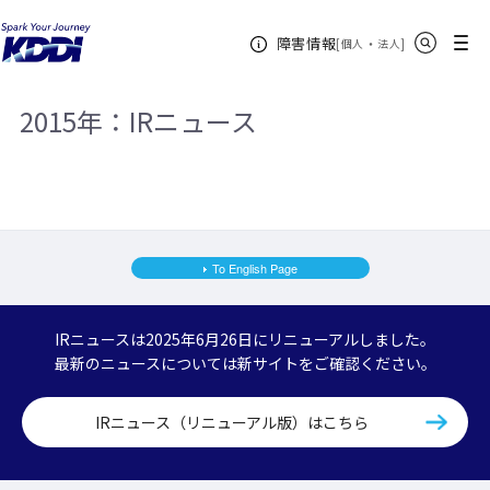
KDDIホーム
企業情報
株主・投資家情報
IRニュース
サイト内検索
メニュー
障害情報
2015年
[
・
新規ウィンドウ
]
個人
法人
2015年：IRニュース
To English Page
IRニュースは2025年6月26日にリニューアルしました。
最新のニュースについては新サイトをご確認ください。
IRニュース（リニューアル版）はこちら