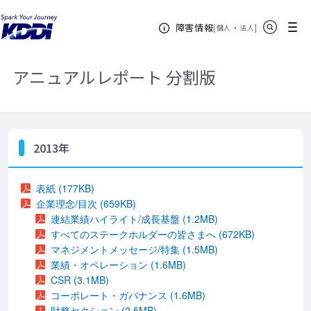
KDDIホーム
企業情報
株主・投資家情報
IRライブラリ
サイト内検索
メニュー
障害情報
統合レポート（アーカイブ）
2013年 (分割版)
[
・
新規ウィンドウ
]
個人
法人
アニュアルレポート 分割版
2013年
表紙 (177KB)
企業理念/目次 (659KB)
連結業績ハイライト/成長基盤 (1.2MB)
すべてのステークホルダーの皆さまへ (672KB)
マネジメントメッセージ/特集 (1.5MB)
業績・オペレーション (1.6MB)
CSR (3.1MB)
コーポレート・ガバナンス (1.6MB)
財務セクション (2.5MB)